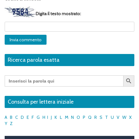
Digita il testo mostrato:
Ricerca parola esatta
Search Button
Search
for:
Consulta per lettera iniziale
A
B
C
D
E
F
G
H
I
J
K
L
M
N
O
P
Q
R
S
T
U
V
W
X
Y
Z