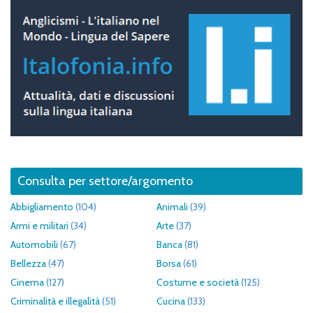
Consulta per settore/argomento
Abbigliamento
(104)
Animali
(39)
Armi e militari
(34)
Arte
(37)
Automobili
(67)
Banca
(81)
Bellezza
(47)
Borsa
(61)
Cinema
(127)
Costume e società
(125)
Criminalità e illegalità
(51)
Cucina
(133)