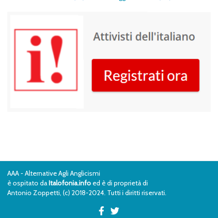
AAA - Alternative Agli Anglicismi
è ospitato da
Italofonia.info
ed è di proprietà di
Antonio Zoppetti, (c) 2018-2024. Tutti i diritti riservati.