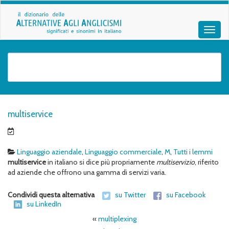
multiservice
Linguaggio aziendale
,
Linguaggio commerciale
,
M
,
Tutti i lemmi
multiservice
in italiano si dice più propriamente
multiservizio
, riferito
ad aziende che offrono una gamma di servizi varia.
Condividi questa alternativa
su Twitter
su Facebook
su LinkedIn
«
multiplexing