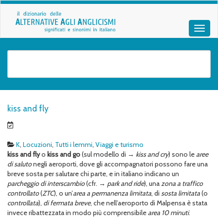
kiss and fly
K
,
Locuzioni
,
Tutti i lemmi
,
Viaggi e turismo
kiss and fly
o
kiss and go
(sul modello di →
kiss and cry
) sono le
aree
di saluto
negli aeroporti, dove gli accompagnatori possono fare una
breve sosta per salutare chi parte, e in italiano indicano un
parcheggio di interscambio
(cfr. →
park and ride
), una
zona a traffico
controllato
(
ZTC
), o un’
area a permanenza limitata
, di
sosta limitata
(o
controllata
),
di fermata breve
, che nell’aeroporto di Malpensa è stata
invece ribattezzata in modo più comprensibile
area 10 minuti
.