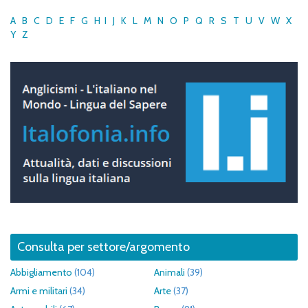
A
B
C
D
E
F
G
H
I
J
K
L
M
N
O
P
Q
R
S
T
U
V
W
X
Y
Z
Consulta per settore/argomento
Abbigliamento
(104)
Animali
(39)
Armi e militari
(34)
Arte
(37)