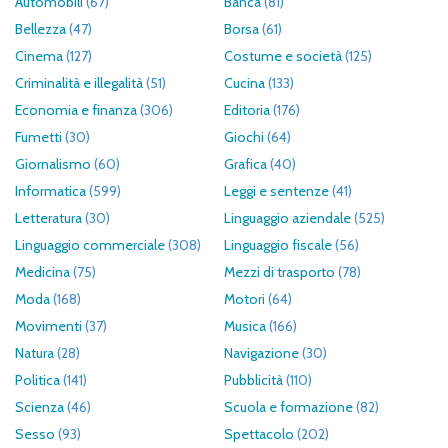
Automobili
(67)
Banca
(81)
Bellezza
(47)
Borsa
(61)
Cinema
(127)
Costume e società
(125)
Criminalità e illegalità
(51)
Cucina
(133)
Economia e finanza
(306)
Editoria
(176)
Fumetti
(30)
Giochi
(64)
Giornalismo
(60)
Grafica
(40)
Informatica
(599)
Leggi e sentenze
(41)
Letteratura
(30)
Linguaggio aziendale
(525)
Linguaggio commerciale
(308)
Linguaggio fiscale
(56)
Medicina
(75)
Mezzi di trasporto
(78)
Moda
(168)
Motori
(64)
Movimenti
(37)
Musica
(166)
Natura
(28)
Navigazione
(30)
Politica
(141)
Pubblicità
(110)
Scienza
(46)
Scuola e formazione
(82)
Sesso
(93)
Spettacolo
(202)