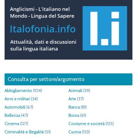
Consulta per settore/argomento
Abbigliamento
(104)
Animali
(39)
Armi e militari
(34)
Arte
(37)
Automobili
(67)
Banca
(81)
Bellezza
(47)
Borsa
(61)
Cinema
(127)
Costume e società
(125)
Criminalità e illegalità
(51)
Cucina
(133)