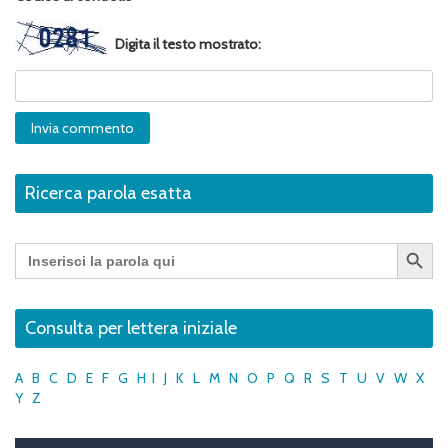
Digita il testo mostrato:
Ricerca parola esatta
Search Button
Search
for:
Consulta per lettera iniziale
A
B
C
D
E
F
G
H
I
J
K
L
M
N
O
P
Q
R
S
T
U
V
W
X
Y
Z