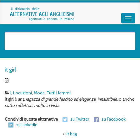
it girl
I
,
Locuzioni
,
Moda
,
Tutti i lemmi
it girl
è una
ragazza di grande fascino
ed eleganza
,
irresistibile
, o anche
sotto i riflettori
,
molto in vista
.
Condividi questa alternativa
su Twitter
su Facebook
su LinkedIn
«
it bag