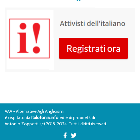
AAA - Alternative Agli Anglicismi
è ospitato da
Italofonia.info
ed è di proprietà di
Antonio Zoppetti, (c) 2018-2024. Tutti i diritti riservati.