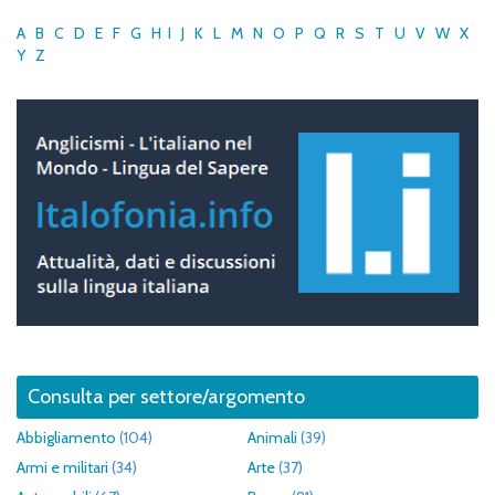
A
B
C
D
E
F
G
H
I
J
K
L
M
N
O
P
Q
R
S
T
U
V
W
X
Y
Z
Consulta per settore/argomento
Abbigliamento
(104)
Animali
(39)
Armi e militari
(34)
Arte
(37)