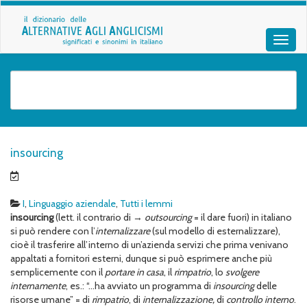
insourcing
I
,
Linguaggio aziendale
,
Tutti i lemmi
i
nsourcing
(lett. il contrario di →
outsourcing
= il dare fuori) in italiano
si può rendere con l’
internalizzare
(sul modello di esternalizzare),
cioè il trasferire all’interno di un’azienda servizi che prima venivano
appaltati a fornitori esterni, dunque si può esprimere anche più
semplicemente con il
portare in casa
, il
rimpatrio
, lo
svolgere
internamente
, es.: “…ha avviato un programma di
insourcing
delle
risorse umane” = di
rimpatrio
, di
internalizzazione,
di
controllo interno
.