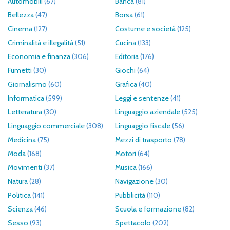
Automobili
(67)
Banca
(81)
Bellezza
(47)
Borsa
(61)
Cinema
(127)
Costume e società
(125)
Criminalità e illegalità
(51)
Cucina
(133)
Economia e finanza
(306)
Editoria
(176)
Fumetti
(30)
Giochi
(64)
Giornalismo
(60)
Grafica
(40)
Informatica
(599)
Leggi e sentenze
(41)
Letteratura
(30)
Linguaggio aziendale
(525)
Linguaggio commerciale
(308)
Linguaggio fiscale
(56)
Medicina
(75)
Mezzi di trasporto
(78)
Moda
(168)
Motori
(64)
Movimenti
(37)
Musica
(166)
Natura
(28)
Navigazione
(30)
Politica
(141)
Pubblicità
(110)
Scienza
(46)
Scuola e formazione
(82)
Sesso
(93)
Spettacolo
(202)