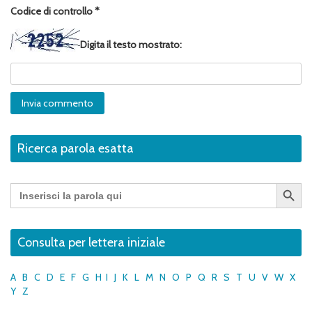
Codice di controllo
*
Digita il testo mostrato:
Ricerca parola esatta
Search Button
Search
for:
Consulta per lettera iniziale
A
B
C
D
E
F
G
H
I
J
K
L
M
N
O
P
Q
R
S
T
U
V
W
X
Y
Z