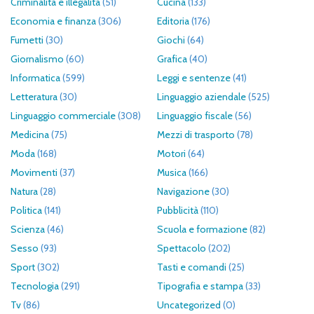
Criminalità e illegalità
(51)
Cucina
(133)
Economia e finanza
(306)
Editoria
(176)
Fumetti
(30)
Giochi
(64)
Giornalismo
(60)
Grafica
(40)
Informatica
(599)
Leggi e sentenze
(41)
Letteratura
(30)
Linguaggio aziendale
(525)
Linguaggio commerciale
(308)
Linguaggio fiscale
(56)
Medicina
(75)
Mezzi di trasporto
(78)
Moda
(168)
Motori
(64)
Movimenti
(37)
Musica
(166)
Natura
(28)
Navigazione
(30)
Politica
(141)
Pubblicità
(110)
Scienza
(46)
Scuola e formazione
(82)
Sesso
(93)
Spettacolo
(202)
Sport
(302)
Tasti e comandi
(25)
Tecnologia
(291)
Tipografia e stampa
(33)
Tv
(86)
Uncategorized
(0)