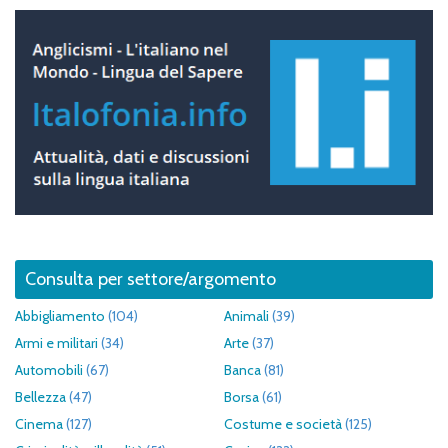
Consulta per settore/argomento
Abbigliamento
(104)
Animali
(39)
Armi e militari
(34)
Arte
(37)
Automobili
(67)
Banca
(81)
Bellezza
(47)
Borsa
(61)
Cinema
(127)
Costume e società
(125)