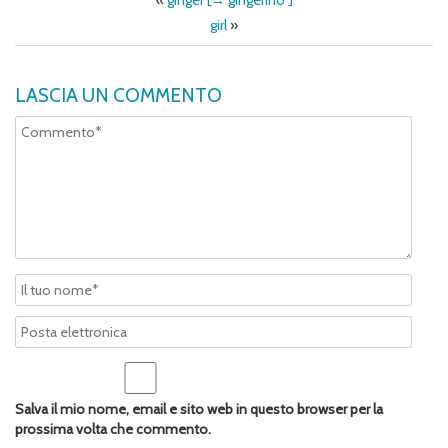
«
ginger [→ gingerino ]
girl
»
LASCIA UN COMMENTO
Salva il mio nome, email e sito web in questo browser per la
prossima volta che commento.