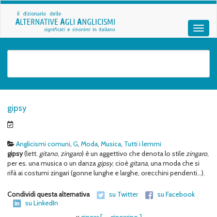
gipsy
Anglicismi comuni
,
G
,
Moda
,
Musica
,
Tutti i lemmi
gipsy
(lett.
gitano
,
zingaro
) è un aggettivo che denota lo stile
zingaro
,
per es. una musica o un danza
gipsy
, cioè
gitana
, una moda che si
rifà ai costumi zingari (gonne lunghe e larghe, orecchini pendenti…).
Condividi questa alternativa
su Twitter
su Facebook
su LinkedIn