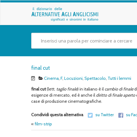
final cut
Cinema
,
F
,
Locuzioni
,
Spettacolo
,
Tutti i lemmi
final cut
(lett.
taglio finale
) in italiano è il
cambio di finale
di
esigenze di mercato, ed è anche il
diritto di finale aperto
case di produzione cinematografiche.
Condividi questa alternativa
su Twitter
su Fa
«
film-strip