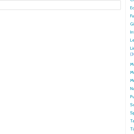
E
F
G
In
Le
L
(
Me
M
M
N
Pu
S
S
T
Ti