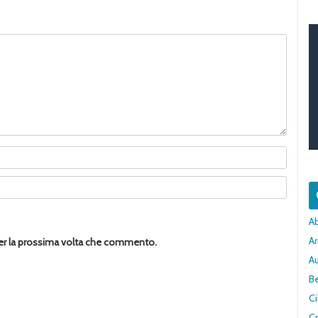
A
Ar
per la prossima volta che commento.
A
Be
C
Cr