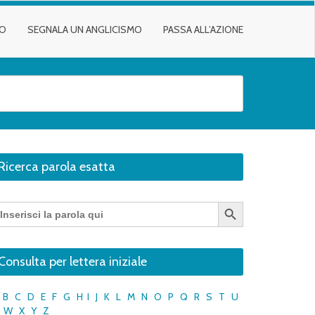
TO
SEGNALA UN ANGLICISMO
PASSA ALL’AZIONE
Ricerca parola esatta
Search Button
earch
r:
Consulta per lettera iniziale
B
C
D
E
F
G
H
I
J
K
L
M
N
O
P
Q
R
S
T
U
W
X
Y
Z