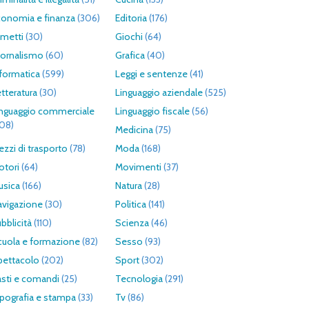
conomia e finanza
(306)
Editoria
(176)
umetti
(30)
Giochi
(64)
iornalismo
(60)
Grafica
(40)
formatica
(599)
Leggi e sentenze
(41)
tteratura
(30)
Linguaggio aziendale
(525)
inguaggio commerciale
Linguaggio fiscale
(56)
308)
Medicina
(75)
zzi di trasporto
(78)
Moda
(168)
otori
(64)
Movimenti
(37)
usica
(166)
Natura
(28)
avigazione
(30)
Politica
(141)
bblicità
(110)
Scienza
(46)
cuola e formazione
(82)
Sesso
(93)
pettacolo
(202)
Sport
(302)
asti e comandi
(25)
Tecnologia
(291)
pografia e stampa
(33)
Tv
(86)