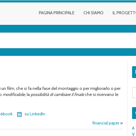
PAGINA PRINCIPALE
CHI SIAMO
IL PROGET
 un film, che si fa nella fase del montaggio o per migliorarlo o per
S
fo
o
modificabile
, la
possibilità di cambiare il finale
che si riservano le
cebook
su LinkedIn
financial paper
»
A
V