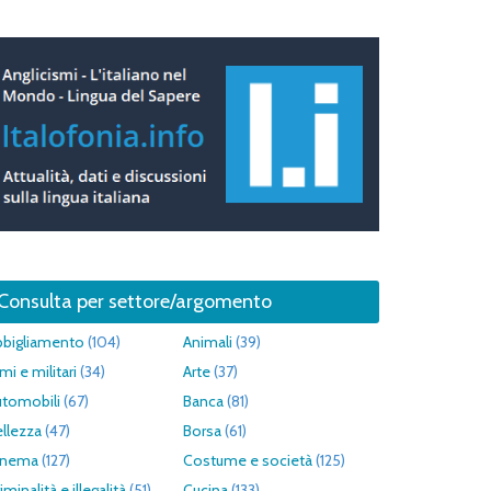
Consulta per settore/argomento
bbigliamento
(104)
Animali
(39)
mi e militari
(34)
Arte
(37)
utomobili
(67)
Banca
(81)
llezza
(47)
Borsa
(61)
inema
(127)
Costume e società
(125)
iminalità e illegalità
(51)
Cucina
(133)