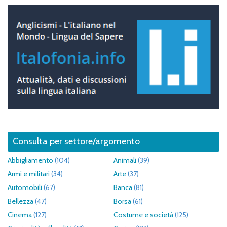
Consulta per settore/argomento
Abbigliamento
(104)
Animali
(39)
Armi e militari
(34)
Arte
(37)
Automobili
(67)
Banca
(81)
Bellezza
(47)
Borsa
(61)
Cinema
(127)
Costume e società
(125)