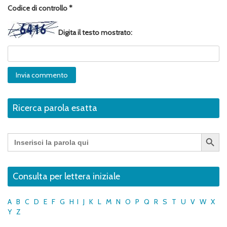
Codice di controllo
*
Digita il testo mostrato:
Ricerca parola esatta
Search Button
Search
for:
Consulta per lettera iniziale
A
B
C
D
E
F
G
H
I
J
K
L
M
N
O
P
Q
R
S
T
U
V
W
X
Y
Z