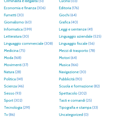
Criminalità e illegalità
(51)
Cucina
(133)
Economia e finanza
(306)
Editoria
(176)
Fumetti
(30)
Giochi
(64)
Giornalismo
(60)
Grafica
(40)
Informatica
(599)
Leggi e sentenze
(41)
Letteratura
(30)
Linguaggio aziendale
(525)
Linguaggio commerciale
(308)
Linguaggio fiscale
(56)
Medicina
(75)
Mezzi di trasporto
(78)
Moda
(168)
Motori
(64)
Movimenti
(37)
Musica
(166)
Natura
(28)
Navigazione
(30)
Politica
(141)
Pubblicità
(110)
Scienza
(46)
Scuola e formazione
(82)
Sesso
(93)
Spettacolo
(202)
Sport
(302)
Tasti e comandi
(25)
Tecnologia
(291)
Tipografia e stampa
(33)
Tv
(86)
Uncategorized
(0)