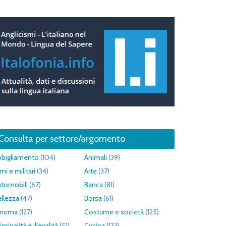
Consulta per settore/argomento
bbigliamento
(104)
Animali
(39)
mi e militari
(34)
Arte
(37)
utomobili
(67)
Banca
(81)
llezza
(47)
Borsa
(61)
inema
(127)
Costume e società
(125)
iminalità e illegalità
(51)
Cucina
(133)