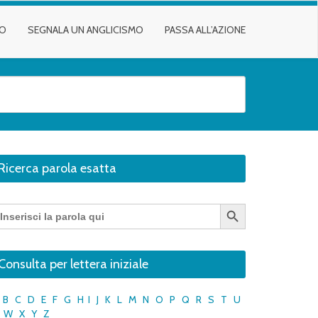
TO
SEGNALA UN ANGLICISMO
PASSA ALL’AZIONE
Ricerca parola esatta
Search Button
earch
r:
Consulta per lettera iniziale
B
C
D
E
F
G
H
I
J
K
L
M
N
O
P
Q
R
S
T
U
W
X
Y
Z