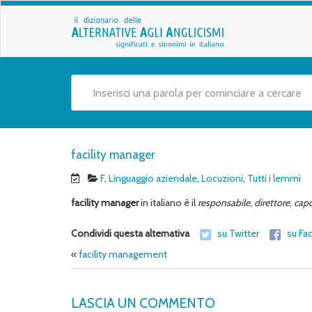
facility manager
F
,
Linguaggio aziendale
,
Locuzioni
,
Tutti i lemmi
facility manager
in italiano è il
responsabile
,
direttore
,
cap
Condividi questa alternativa
su Twitter
su Fa
«
facility management
LASCIA UN COMMENTO