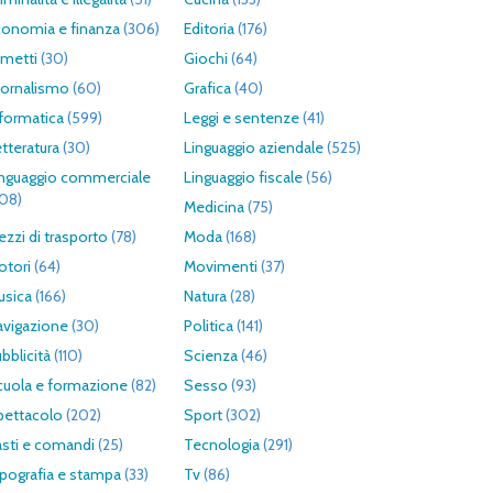
conomia e finanza
(306)
Editoria
(176)
umetti
(30)
Giochi
(64)
iornalismo
(60)
Grafica
(40)
formatica
(599)
Leggi e sentenze
(41)
tteratura
(30)
Linguaggio aziendale
(525)
inguaggio commerciale
Linguaggio fiscale
(56)
308)
Medicina
(75)
zzi di trasporto
(78)
Moda
(168)
otori
(64)
Movimenti
(37)
usica
(166)
Natura
(28)
avigazione
(30)
Politica
(141)
bblicità
(110)
Scienza
(46)
cuola e formazione
(82)
Sesso
(93)
pettacolo
(202)
Sport
(302)
asti e comandi
(25)
Tecnologia
(291)
pografia e stampa
(33)
Tv
(86)