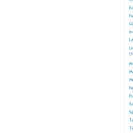
E
F
G
In
Le
L
(
Me
M
M
N
Pu
S
S
T
Ti