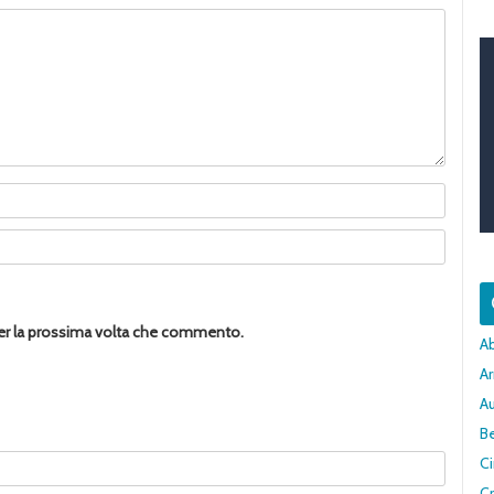
per la prossima volta che commento.
A
Ar
A
Be
C
Cr