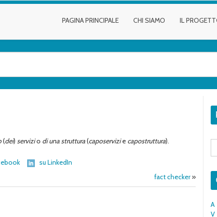
PAGINA PRINCIPALE
CHI SIAMO
IL PROGET
o
(
dei
)
servizi
o
di una struttura
(
caposervizi
e
capostruttura
).
S
fo
cebook
su LinkedIn
fact checker
»
A
V