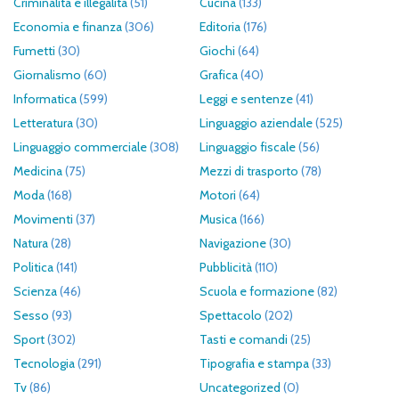
Criminalità e illegalità
(51)
Cucina
(133)
Economia e finanza
(306)
Editoria
(176)
Fumetti
(30)
Giochi
(64)
Giornalismo
(60)
Grafica
(40)
Informatica
(599)
Leggi e sentenze
(41)
Letteratura
(30)
Linguaggio aziendale
(525)
Linguaggio commerciale
(308)
Linguaggio fiscale
(56)
Medicina
(75)
Mezzi di trasporto
(78)
Moda
(168)
Motori
(64)
Movimenti
(37)
Musica
(166)
Natura
(28)
Navigazione
(30)
Politica
(141)
Pubblicità
(110)
Scienza
(46)
Scuola e formazione
(82)
Sesso
(93)
Spettacolo
(202)
Sport
(302)
Tasti e comandi
(25)
Tecnologia
(291)
Tipografia e stampa
(33)
Tv
(86)
Uncategorized
(0)