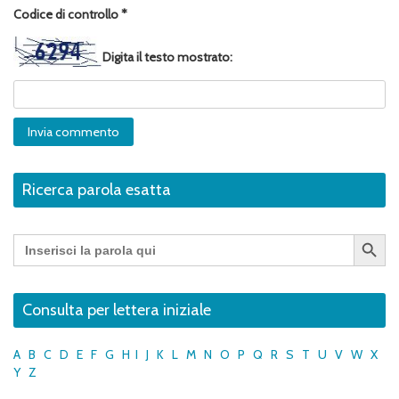
Codice di controllo
*
Digita il testo mostrato:
Ricerca parola esatta
Search Button
Search
for:
Consulta per lettera iniziale
A
B
C
D
E
F
G
H
I
J
K
L
M
N
O
P
Q
R
S
T
U
V
W
X
Y
Z