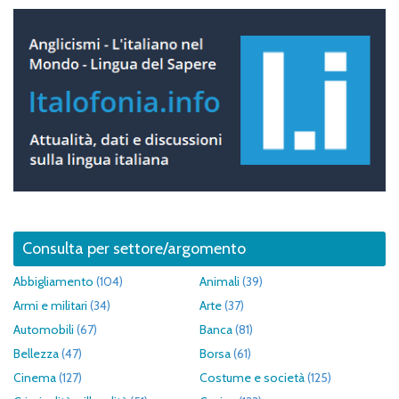
Consulta per settore/argomento
Abbigliamento
(104)
Animali
(39)
Armi e militari
(34)
Arte
(37)
Automobili
(67)
Banca
(81)
Bellezza
(47)
Borsa
(61)
Cinema
(127)
Costume e società
(125)