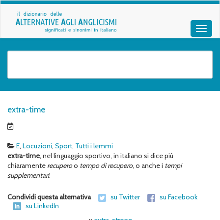
extra-time
E
,
Locuzioni
,
Sport
,
Tutti i lemmi
extra-time
, nel linguaggio sportivo, in italiano si dice più
chiaramente
recupero
o
tempo di recupero
, o anche i
tempi
supplementari
.
Condividi questa alternativa
su Twitter
su Facebook
su LinkedIn