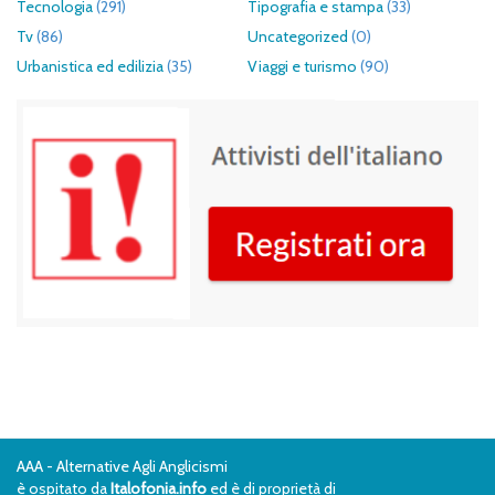
Tecnologia
(291)
Tipografia e stampa
(33)
Tv
(86)
Uncategorized
(0)
Urbanistica ed edilizia
(35)
Viaggi e turismo
(90)
AAA - Alternative Agli Anglicismi
è ospitato da
Italofonia.info
ed è di proprietà di