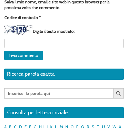
Salva il mio nome, email e sito web in questo browser per la
prossima volta che commento.
Codice di controllo
*
Digita il testo mostrato:
Ricerca parola esatta
Search Button
Search
for:
Consulta per lettera iniziale
A
B
C
D
E
F
G
H
I
J
K
L
M
N
O
P
Q
R
S
T
U
V
W
X