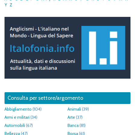
Y
Z
Consulta per settore/argomento
Abbigliamento
(104)
Animali
(39)
Armi e militari
(34)
Arte
(37)
Automobili
(67)
Banca
(81)
Bellezza
(47)
Borsa
(61)