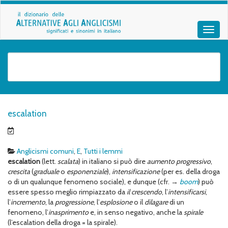
escalation
Anglicismi comuni
,
E
,
Tutti i lemmi
escalation
(lett.
scalata
) in italiano si può dire
aumento progressivo
,
crescita
(
graduale
o
esponenziale
),
intensificazione
(per es. della droga
o di un qualunque fenomeno sociale), e dunque (cfr. →
boom
) può
essere spesso meglio rimpiazzato da
il crescendo
, l’
intensificarsi
,
l’
incremento
, la
progressione
, l’
esplosione
o il
dilagare
di un
fenomeno, l’
inasprimento
e, in senso negativo, anche la
spirale
(l’escalation della droga = la spirale).