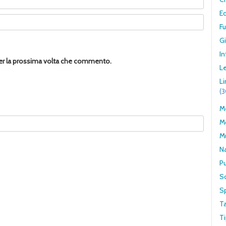
E
F
G
In
per la prossima volta che commento.
Le
L
(
Me
M
M
N
Pu
S
S
T
Ti