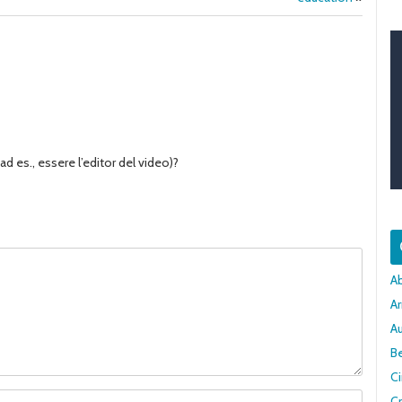
es., essere l’editor del video)?
A
Ar
A
Be
C
Cr