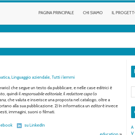
PAGINA PRINCIPALE
CHI SIAMO
IL PROGET
atica
,
Linguaggio aziendale
,
Tutti i lemmi
erario) che segue un testo da pubblicare, e nelle case editrici è
S
fo
o, quindi il
responsabile editoriale
, il
redattore capo
(o
lana
, che valuta e inserisce una proposta nel catalogo, oltre a
ortano alla sua pubblicazione. 2) In informatica un
editor
è invece
testi, immagini, suoni o filmati.
cebook
su LinkedIn
A
V
education
»