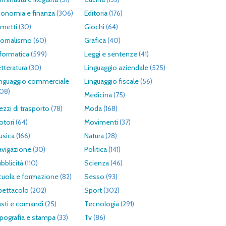
conomia e finanza
(306)
Editoria
(176)
umetti
(30)
Giochi
(64)
iornalismo
(60)
Grafica
(40)
formatica
(599)
Leggi e sentenze
(41)
tteratura
(30)
Linguaggio aziendale
(525)
inguaggio commerciale
Linguaggio fiscale
(56)
308)
Medicina
(75)
zzi di trasporto
(78)
Moda
(168)
otori
(64)
Movimenti
(37)
usica
(166)
Natura
(28)
avigazione
(30)
Politica
(141)
bblicità
(110)
Scienza
(46)
cuola e formazione
(82)
Sesso
(93)
pettacolo
(202)
Sport
(302)
asti e comandi
(25)
Tecnologia
(291)
pografia e stampa
(33)
Tv
(86)