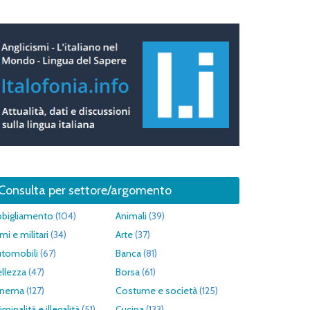
Consulta per settore/argomento
bbigliamento
(104)
Animali
(39)
mi e militari
(34)
Arte
(37)
utomobili
(67)
Banca
(81)
llezza
(47)
Borsa
(61)
inema
(127)
Costume e società
(125)
iminalità e illegalità
(51)
Cucina
(133)