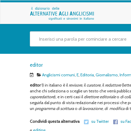
editor
Anglicismi comuni
,
E
,
Editoria
,
Giornalismo
,
Inform
editor
1) in italiano è il
revisore
, il
curatore
, il
redattore
(lett
anche chi seleziona o sceglie un testo che verrà pubblicat
caporedattore
), e in certi casi il
direttore editoriale
o
di col
seguirla dal punto di vista redazionale nei processi che p
un
programma
di scrittura
o
di lavorazione
,
di modifica
di 
Condividi questa alternativa
su Twitter
su Fa
«
editing