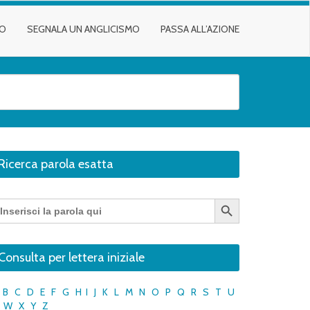
TO
SEGNALA UN ANGLICISMO
PASSA ALL’AZIONE
Ricerca parola esatta
Search Button
earch
r:
Consulta per lettera iniziale
B
C
D
E
F
G
H
I
J
K
L
M
N
O
P
Q
R
S
T
U
W
X
Y
Z