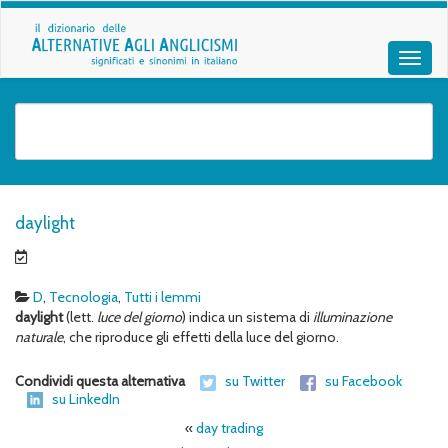
daylight
D
,
Tecnologia
,
Tutti i lemmi
daylight
(lett.
luce del giorno
) indica un sistema di
illuminazione
naturale
, che riproduce gli effetti della luce del giorno.
Condividi questa alternativa
su Twitter
su Facebook
su LinkedIn
«
day trading