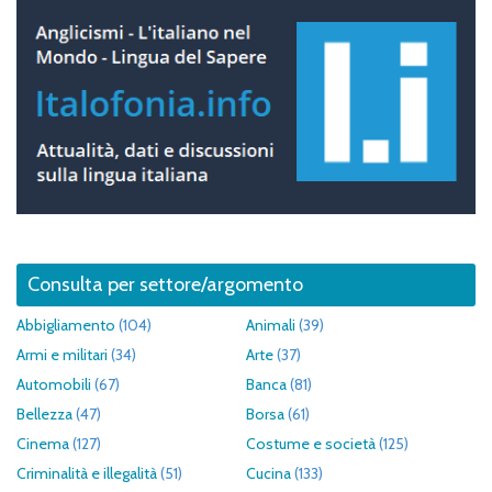
Consulta per settore/argomento
Abbigliamento
(104)
Animali
(39)
Armi e militari
(34)
Arte
(37)
Automobili
(67)
Banca
(81)
Bellezza
(47)
Borsa
(61)
Cinema
(127)
Costume e società
(125)
Criminalità e illegalità
(51)
Cucina
(133)