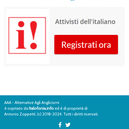
AAA - Alternative Agli Anglicismi
è ospitato da
Italofonia.info
ed è di proprietà di
Antonio Zoppetti, (c) 2018-2024. Tutti i diritti riservati.