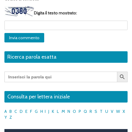
Digita il testo mostrato:
Ricerca parola esatta
Search Button
Search
for:
Consulta per lettera iniziale
A
B
C
D
E
F
G
H
I
J
K
L
M
N
O
P
Q
R
S
T
U
V
W
X
Y
Z