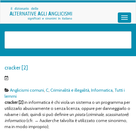
cracker [2]
Anglicismi comuni
,
C
,
Criminalità e illegalità
,
Informatica
,
Tutti i
lemmi
cracker
[2]
in informatica è chi viola un sistema o un programma per
utilizzarlo abusivamente o senza licenza, oppure per danneggiarlo o
rubarne i dati, quindi si può definire un
pirata
(
criminale
,
scassinatore
)
informatico
(cfr. →
hacker
che talvolta è utilizzato come sinonimo,
ma in modo improprio);