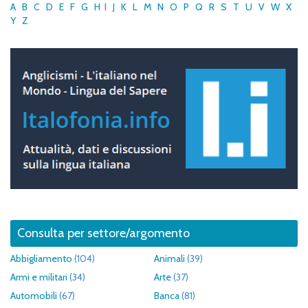
A
B
C
D
E
F
G
H
I
J
K
L
M
N
O
P
Q
R
S
T
U
V
W
X
Y
Z
Consulta per settore/argomento
Abbigliamento
(104)
Animali
(39)
Armi e militari
(34)
Arte
(37)
Automobili
(67)
Banca
(81)