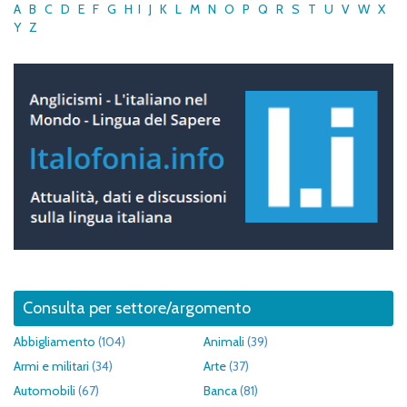
A
B
C
D
E
F
G
H
I
J
K
L
M
N
O
P
Q
R
S
T
U
V
W
X
Y
Z
Consulta per settore/argomento
Abbigliamento
(104)
Animali
(39)
Armi e militari
(34)
Arte
(37)
Automobili
(67)
Banca
(81)