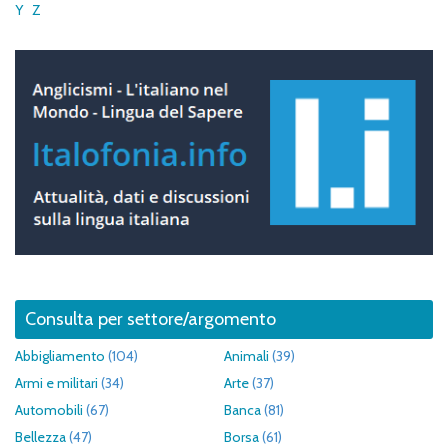
Y
Z
Consulta per settore/argomento
Abbigliamento
(104)
Animali
(39)
Armi e militari
(34)
Arte
(37)
Automobili
(67)
Banca
(81)
Bellezza
(47)
Borsa
(61)