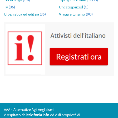
Tecnologia
(291)
Tipografia e stampa
(33)
Tv
(86)
Uncategorized
(0)
Urbanistica ed edilizia
(35)
Viaggi e turismo
(90)
AAA - Alternative Agli Anglicismi
è ospitato da
Italofonia.info
ed è di proprietà di