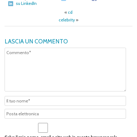
su LinkedIn
«
cd
celebrity
»
LASCIA UN COMMENTO