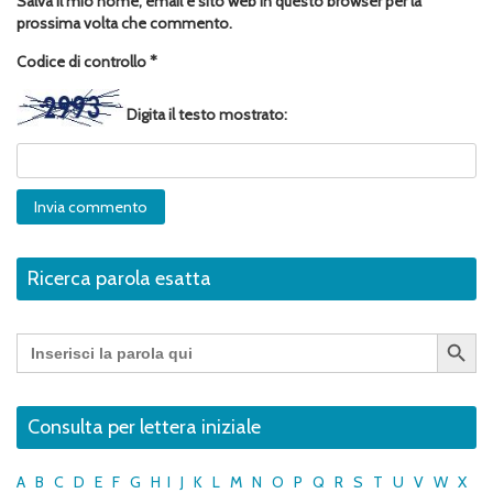
Salva il mio nome, email e sito web in questo browser per la
prossima volta che commento.
Codice di controllo
*
Digita il testo mostrato:
Ricerca parola esatta
Search Button
Search
for:
Consulta per lettera iniziale
A
B
C
D
E
F
G
H
I
J
K
L
M
N
O
P
Q
R
S
T
U
V
W
X