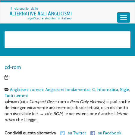
cd-rom
Anglicismi comuni
,
Anglicismi fondamentali
,
C
,
Informatica
,
Sigle
,
Tutti i lemmi
cd-rom
(cd =
Compact Disc
+ rom =
Read Only Memory
) si può anche
definire genericamente una memoria di sola lettura, o un dischetto
non riscrivibile (cfr. →
cd
e
ROM
), e per estensione è anche il
lettore
ottico
che li legge.
Condividi questa alternativa
su Twitter
su Facebook