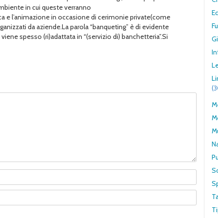
ambiente in cui queste verranno
E
sica e l’animazione in occasione di cerimonie private(come
F
rganizzati da aziende.La parola “banqueting” è di evidente
iene spesso (ri)adattata in “(servizio di) banchetteria”.Si
G
In
Le
L
(
Me
M
M
N
Pu
S
S
T
Ti