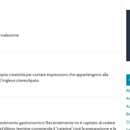
ensalazione
opria creatività per coniare espressioni che appartengono alla
 l’inglese stereotipato.
A
Ar
A
Be
C
allestimento gastronomico”.Recentemente mi è capitato di vedere
t’ultimo termine comprende il “catering”,cioè la preparazione e la
Cr