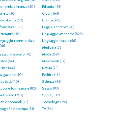
conomia e finanza
(306)
Editoria
(176)
umetti
(30)
Giochi
(64)
iornalismo
(60)
Grafica
(40)
formatica
(599)
Leggi e sentenze
(41)
tteratura
(30)
Linguaggio aziendale
(525)
inguaggio commerciale
Linguaggio fiscale
(56)
308)
Medicina
(75)
zzi di trasporto
(78)
Moda
(168)
otori
(64)
Movimenti
(37)
usica
(166)
Natura
(28)
avigazione
(30)
Politica
(141)
bblicità
(110)
Scienza
(46)
cuola e formazione
(82)
Sesso
(93)
pettacolo
(202)
Sport
(302)
asti e comandi
(25)
Tecnologia
(291)
pografia e stampa
(33)
Tv
(86)