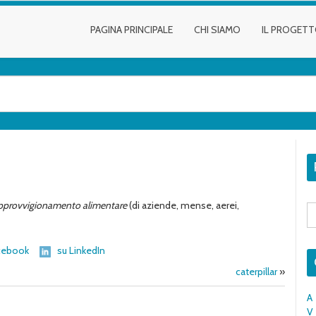
PAGINA PRINCIPALE
CHI SIAMO
IL PROGET
pprovvigionamento alimentare
(di aziende, mense, aerei,
S
fo
cebook
su LinkedIn
caterpillar
»
A
V