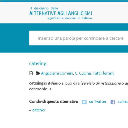
catering
Anglicismi comuni
,
C
,
Cucina
,
Tutti i lemmi
catering
in italiano si può dire (
servizio di
)
ristorazione
o
a
cerimonie…).
Condividi questa alternativa
su Twitter
su Fa
«
catcher