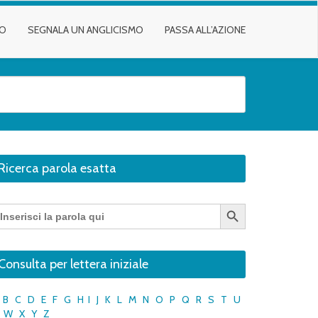
TO
SEGNALA UN ANGLICISMO
PASSA ALL’AZIONE
Ricerca parola esatta
Search Button
earch
r:
Consulta per lettera iniziale
B
C
D
E
F
G
H
I
J
K
L
M
N
O
P
Q
R
S
T
U
W
X
Y
Z