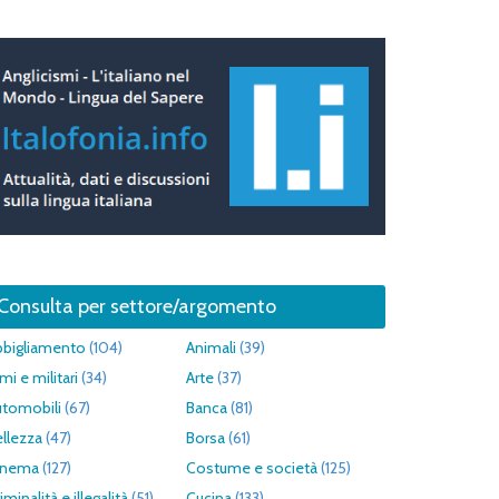
Consulta per settore/argomento
bbigliamento
(104)
Animali
(39)
mi e militari
(34)
Arte
(37)
utomobili
(67)
Banca
(81)
llezza
(47)
Borsa
(61)
inema
(127)
Costume e società
(125)
iminalità e illegalità
(51)
Cucina
(133)