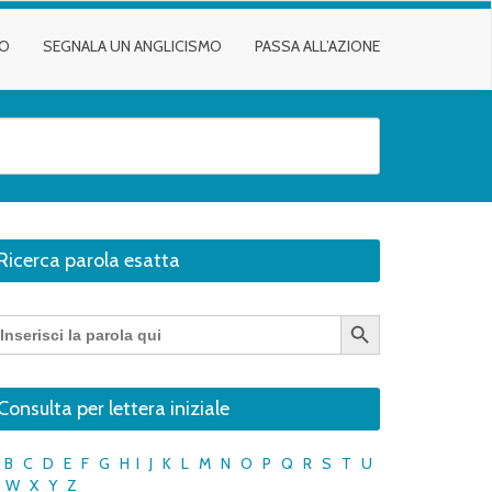
TO
SEGNALA UN ANGLICISMO
PASSA ALL’AZIONE
Ricerca parola esatta
Search Button
earch
r:
Consulta per lettera iniziale
B
C
D
E
F
G
H
I
J
K
L
M
N
O
P
Q
R
S
T
U
W
X
Y
Z