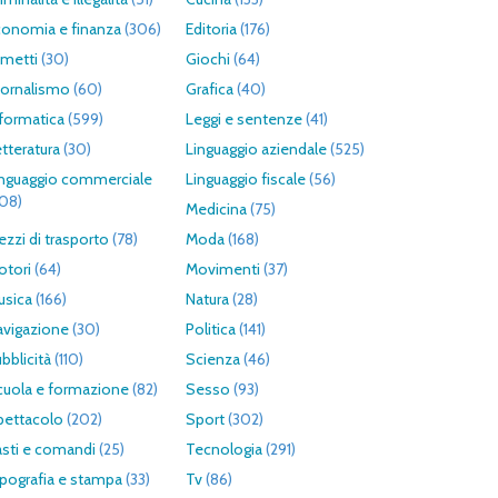
conomia e finanza
(306)
Editoria
(176)
umetti
(30)
Giochi
(64)
iornalismo
(60)
Grafica
(40)
formatica
(599)
Leggi e sentenze
(41)
tteratura
(30)
Linguaggio aziendale
(525)
inguaggio commerciale
Linguaggio fiscale
(56)
308)
Medicina
(75)
zzi di trasporto
(78)
Moda
(168)
otori
(64)
Movimenti
(37)
usica
(166)
Natura
(28)
avigazione
(30)
Politica
(141)
bblicità
(110)
Scienza
(46)
cuola e formazione
(82)
Sesso
(93)
pettacolo
(202)
Sport
(302)
asti e comandi
(25)
Tecnologia
(291)
pografia e stampa
(33)
Tv
(86)