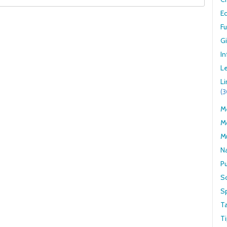
E
F
G
In
Le
L
(
Me
M
M
N
Pu
S
S
T
Ti