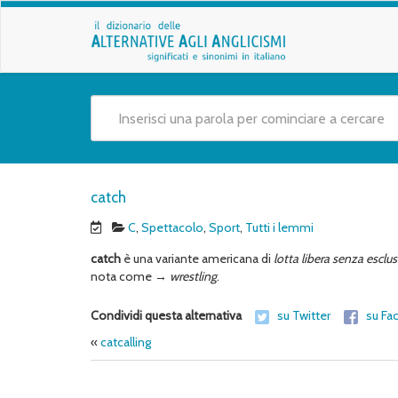
catch
C
,
Spettacolo
,
Sport
,
Tutti i lemmi
catch
è una variante americana di
lotta libera
senza esclus
nota come →
wrestling
.
Condividi questa alternativa
su Twitter
su Fa
«
catcalling