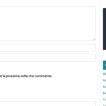
A
per la prossima volta che commento.
Ar
A
Be
C
Cr