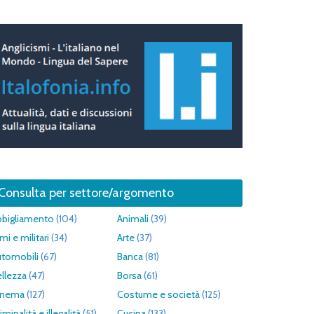
Consulta per settore/argomento
bbigliamento
(104)
Animali
(39)
mi e militari
(34)
Arte
(37)
utomobili
(67)
Banca
(81)
llezza
(47)
Borsa
(61)
inema
(127)
Costume e società
(125)
iminalità e illegalità
(51)
Cucina
(133)