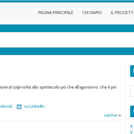
PAGINA PRINCIPALE
CHI SIAMO
IL PROGET
ione di colpi
volta allo spettacolo più che all’agonismo, che è più
S
fo
cebook
su LinkedIn
catcher
»
A
V