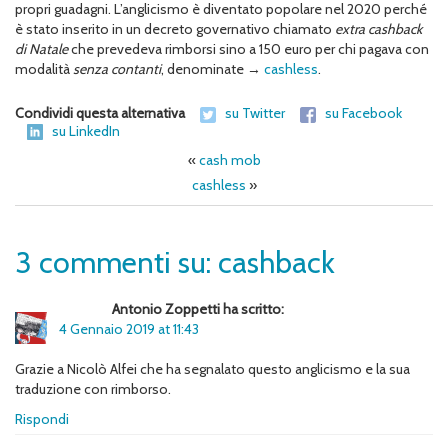
propri guadagni. L’anglicismo è diventato popolare nel 2020 perché
è stato inserito in un decreto governativo chiamato
extra cashback
di Natale
che prevedeva rimborsi sino a 150 euro per chi pagava con
modalità
senza contanti
, denominate →
cashless
.
Condividi questa alternativa
su Twitter
su Facebook
su LinkedIn
«
cash mob
cashless
»
3 commenti su: cashback
Antonio Zoppetti ha scritto:
4 Gennaio 2019 at 11:43
Grazie a Nicolò Alfei che ha segnalato questo anglicismo e la sua
traduzione con rimborso.
Rispondi