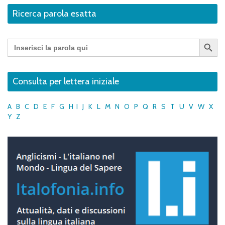
Ricerca parola esatta
Search Button
Search
for:
Consulta per lettera iniziale
A
B
C
D
E
F
G
H
I
J
K
L
M
N
O
P
Q
R
S
T
U
V
W
X
Y
Z