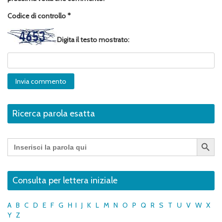
Codice di controllo
*
Digita il testo mostrato:
Ricerca parola esatta
Search Button
Search
for:
Consulta per lettera iniziale
A
B
C
D
E
F
G
H
I
J
K
L
M
N
O
P
Q
R
S
T
U
V
W
X
Y
Z