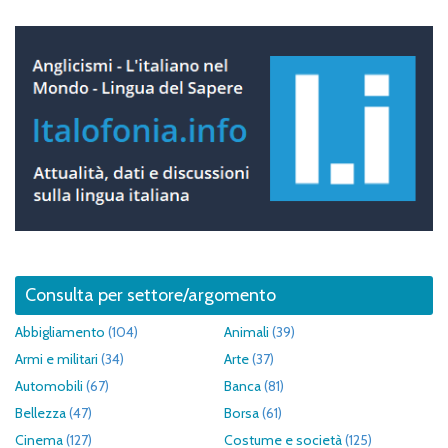
Consulta per settore/argomento
Abbigliamento
(104)
Animali
(39)
Armi e militari
(34)
Arte
(37)
Automobili
(67)
Banca
(81)
Bellezza
(47)
Borsa
(61)
Cinema
(127)
Costume e società
(125)