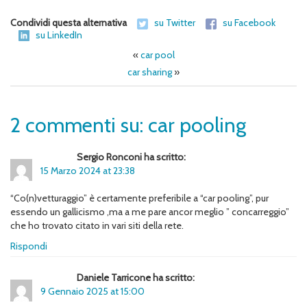
Condividi questa alternativa
su Twitter
su Facebook
su LinkedIn
«
car pool
car sharing
»
2 commenti su: car pooling
Sergio Ronconi ha scritto:
15 Marzo 2024 at 23:38
“Co(n)vetturaggio” è certamente preferibile a “car pooling”, pur
essendo un gallicismo ,ma a me pare ancor meglio ” concarreggio”
che ho trovato citato in vari siti della rete.
Rispondi
Daniele Tarricone ha scritto:
9 Gennaio 2025 at 15:00