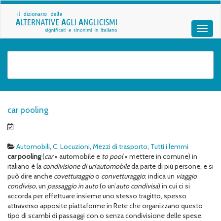
car pooling
Automobili
,
C
,
Locuzioni
,
Mezzi di trasporto
,
Tutti i lemmi
car pooling
(
car
= automobile e
to pool
= mettere in comune) in
italiano è la
condivisione di un’automobile
da parte di più persone, e si
può dire anche
covetturaggio
o
convetturaggio
; indica un
viaggio
condiviso
,
un
passaggio in auto
(o un’
auto condivisa
) in cui ci si
accorda per effettuare insieme uno stesso tragitto, spesso
attraverso apposite piattaforme in Rete che organizzano questo
tipo di scambi di passaggi con o senza condivisione delle spese.