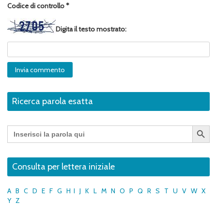
Codice di controllo
*
Digita il testo mostrato:
Ricerca parola esatta
Search Button
Search
for:
Consulta per lettera iniziale
A
B
C
D
E
F
G
H
I
J
K
L
M
N
O
P
Q
R
S
T
U
V
W
X
Y
Z