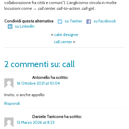
collaborazione fra città e comuni”). L’anglicismo circola in molte
locuzioni come →
call center
,
call-to-action
,
call-girl
…
Condividi questa alternativa
su Twitter
su Facebook
su LinkedIn
«
cake designer
call center
»
2 commenti su: call
Antonello ha scritto:
16 Ottobre 2021 at 10:04
Invito, o anche appello
Rispondi
Daniele Tarricone ha scritto:
12 Marzo 2026 at 8:23