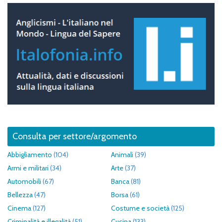
Consulta per settore/argomento
Abbigliamento
(104)
Animali
(39)
Armi e militari
(34)
Arte
(37)
Automobili
(67)
Banca
(81)
Bellezza
(47)
Borsa
(61)
Cinema
(127)
Costume e società
(125)
Criminalità e illegalità
(51)
Cucina
(133)