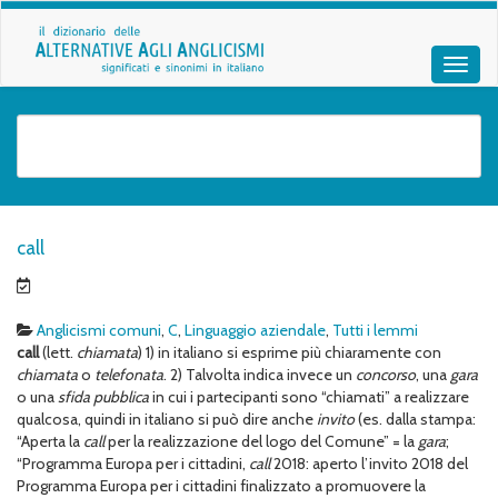
call
Anglicismi comuni
,
C
,
Linguaggio aziendale
,
Tutti i lemmi
call
(lett.
chiamata
) 1) in italiano si esprime più chiaramente con
chiamata
o
telefonata
. 2) Talvolta indica invece un
concorso
, una
gara
o una
sfida
pubblica
in cui i partecipanti sono “chiamati” a realizzare
qualcosa, quindi in italiano si può dire anche
invito
(es. dalla stampa:
“Aperta la
call
per la realizzazione del logo del Comune” = la
gara
;
“Programma Europa per i cittadini,
call
2018: aperto l’invito 2018 del
Programma Europa per i cittadini finalizzato a promuovere la