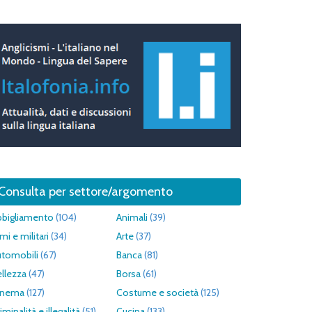
Consulta per settore/argomento
bbigliamento
(104)
Animali
(39)
mi e militari
(34)
Arte
(37)
utomobili
(67)
Banca
(81)
llezza
(47)
Borsa
(61)
inema
(127)
Costume e società
(125)
iminalità e illegalità
(51)
Cucina
(133)