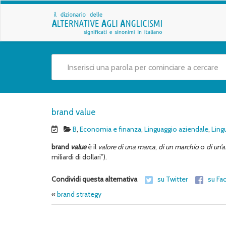
brand value
B
,
Economia e finanza
,
Linguaggio aziendale
,
Ling
brand
value
è il
valore di una marca
,
di un marchio
o
di un’
miliardi di dollari”).
Condividi questa alternativa
su Twitter
su Fa
«
brand strategy