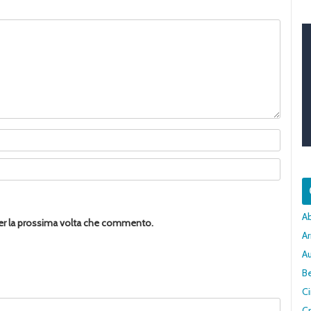
A
per la prossima volta che commento.
Ar
A
Be
C
Cr