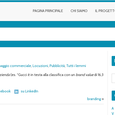
PAGINA PRINCIPALE
CHI SIAMO
IL PROGET
uaggio commerciale
,
Locuzioni
,
Pubblicità
,
Tutti i lemmi
azienda
(es. “Gucci è in testa alla classifica con un
brand
value
di 16,3
S
fo
cebook
su LinkedIn
branding
»
A
V