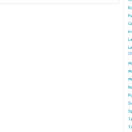
E
F
G
In
Le
L
(
Me
M
M
N
Pu
S
S
T
Ti