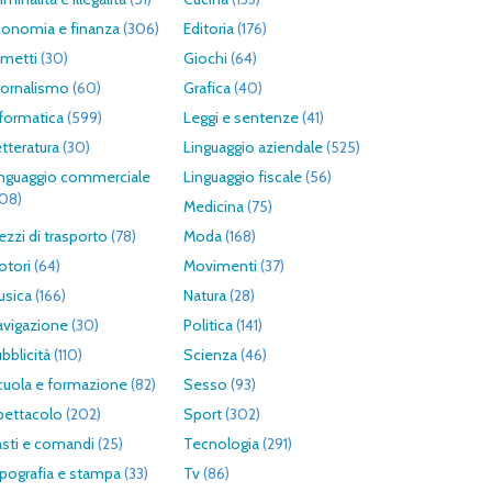
conomia e finanza
(306)
Editoria
(176)
umetti
(30)
Giochi
(64)
iornalismo
(60)
Grafica
(40)
formatica
(599)
Leggi e sentenze
(41)
tteratura
(30)
Linguaggio aziendale
(525)
inguaggio commerciale
Linguaggio fiscale
(56)
308)
Medicina
(75)
zzi di trasporto
(78)
Moda
(168)
otori
(64)
Movimenti
(37)
usica
(166)
Natura
(28)
avigazione
(30)
Politica
(141)
bblicità
(110)
Scienza
(46)
cuola e formazione
(82)
Sesso
(93)
pettacolo
(202)
Sport
(302)
asti e comandi
(25)
Tecnologia
(291)
pografia e stampa
(33)
Tv
(86)