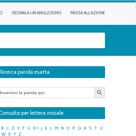
TO
SEGNALA UN ANGLICISMO
PASSA ALL’AZIONE
Ricerca parola esatta
Search Button
earch
r:
Consulta per lettera iniziale
B
C
D
E
F
G
H
I
J
K
L
M
N
O
P
Q
R
S
T
U
W
X
Y
Z