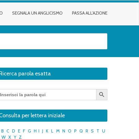
TO
SEGNALA UN ANGLICISMO
PASSA ALL’AZIONE
Ricerca parola esatta
Search Button
earch
r:
Consulta per lettera iniziale
B
C
D
E
F
G
H
I
J
K
L
M
N
O
P
Q
R
S
T
U
W
X
Y
Z