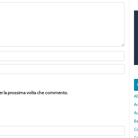
per la prossima volta che commento.
A
Ar
A
Be
C
Cr