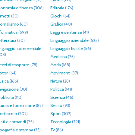
conomia e finanza
(306)
Editoria
(176)
umetti
(30)
Giochi
(64)
iornalismo
(60)
Grafica
(40)
formatica
(599)
Leggi e sentenze
(41)
tteratura
(30)
Linguaggio aziendale
(525)
inguaggio commerciale
Linguaggio fiscale
(56)
308)
Medicina
(75)
zzi di trasporto
(78)
Moda
(168)
otori
(64)
Movimenti
(37)
usica
(166)
Natura
(28)
avigazione
(30)
Politica
(141)
bblicità
(110)
Scienza
(46)
cuola e formazione
(82)
Sesso
(93)
pettacolo
(202)
Sport
(302)
asti e comandi
(25)
Tecnologia
(291)
pografia e stampa
(33)
Tv
(86)