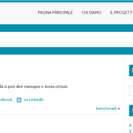
PAGINA PRINCIPALE
CHI SIAMO
IL PROGET
a si può dire
marsupio
o
borsa cintura
.
S
fo
cebook
su LinkedIn
benchmark
»
A
V