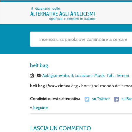
belt bag
Abbigliamento
,
B
,
Locuzioni
,
Moda
,
Tutti i lemmi
belt bag
(
belt
= cintura
bag
= borsa) nel mondo della mod
Condividi questa alternativa
su Twitter
su Fa
«
beguine
LASCIA UN COMMENTO