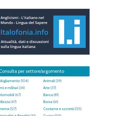
Consulta per settore/argomento
bbigliamento
(104)
Animali
(39)
mi e militari
(34)
Arte
(37)
utomobili
(67)
Banca
(81)
llezza
(47)
Borsa
(61)
inema
(127)
Costume e società
(125)
iminalità e illegalità
(51)
Cucina
(133)