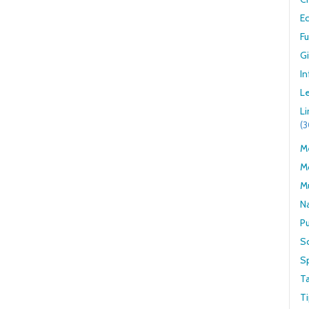
E
F
G
In
Le
L
(
Me
M
M
N
Pu
S
S
T
Ti