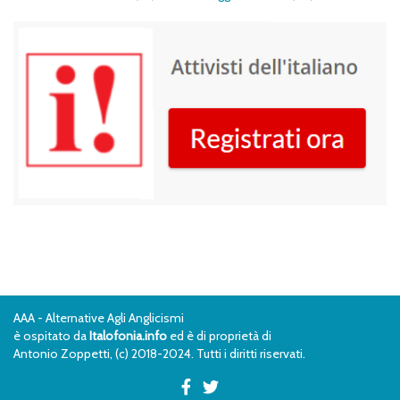
AAA - Alternative Agli Anglicismi
è ospitato da
Italofonia.info
ed è di proprietà di
Antonio Zoppetti, (c) 2018-2024. Tutti i diritti riservati.