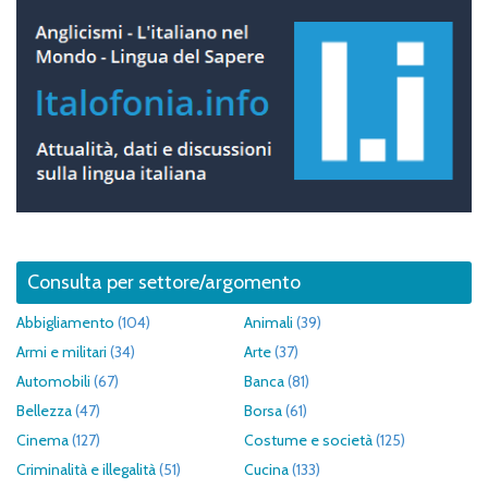
Consulta per settore/argomento
Abbigliamento
(104)
Animali
(39)
Armi e militari
(34)
Arte
(37)
Automobili
(67)
Banca
(81)
Bellezza
(47)
Borsa
(61)
Cinema
(127)
Costume e società
(125)
Criminalità e illegalità
(51)
Cucina
(133)