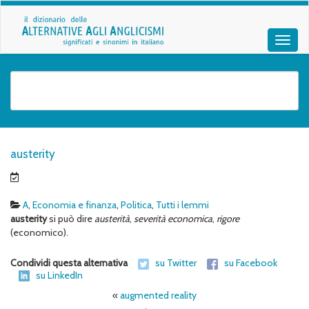
austerity
A
,
Economia e finanza
,
Politica
,
Tutti i lemmi
austerity
si può dire
austerità
,
severità economica
,
rigore
(economico).
Condividi questa alternativa
su Twitter
su Facebook
su LinkedIn
«
augmented reality