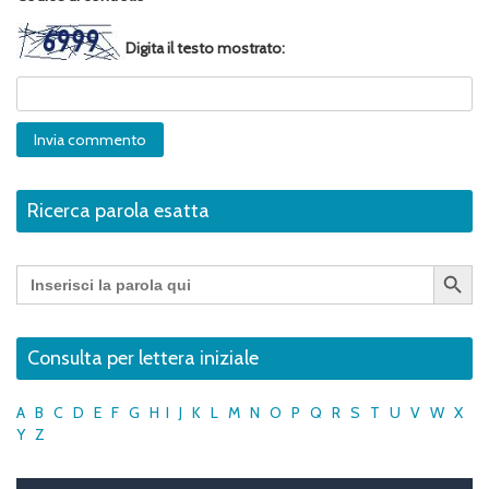
Digita il testo mostrato:
Ricerca parola esatta
Search Button
Search
for:
Consulta per lettera iniziale
A
B
C
D
E
F
G
H
I
J
K
L
M
N
O
P
Q
R
S
T
U
V
W
X
Y
Z