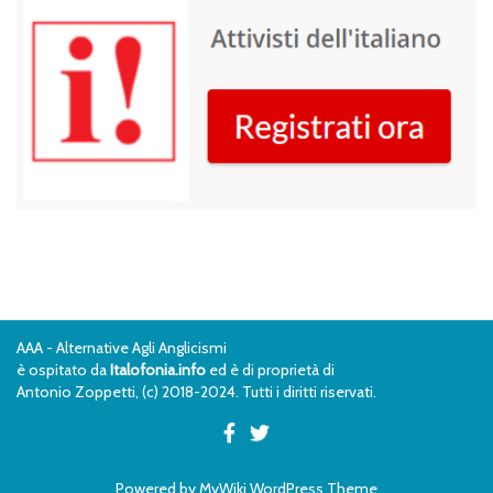
AAA - Alternative Agli Anglicismi
è ospitato da
Italofonia.info
ed è di proprietà di
Antonio Zoppetti, (c) 2018-2024. Tutti i diritti riservati.
Powered by
MyWiki WordPress Theme