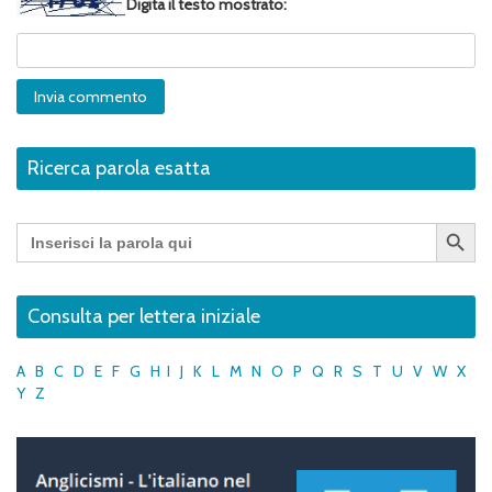
Digita il testo mostrato:
Ricerca parola esatta
Search Button
Search
for:
Consulta per lettera iniziale
A
B
C
D
E
F
G
H
I
J
K
L
M
N
O
P
Q
R
S
T
U
V
W
X
Y
Z