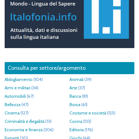
Consulta per settore/argomento
Abbigliamento
(104)
Animali
(39)
Armi e militari
(34)
Arte
(37)
Automobili
(67)
Banca
(81)
Bellezza
(47)
Borsa
(61)
Cinema
(127)
Costume e società
(125)
Criminalità e illegalità
(51)
Cucina
(133)
Economia e finanza
(306)
Editoria
(176)
Fumetti
(30)
Giochi
(64)