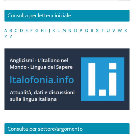
Consulta per lettera iniziale
A
B
C
D
E
F
G
H
I
J
K
L
M
N
O
P
Q
R
S
T
U
V
W
X
Y
Z
Consulta per settore/argomento