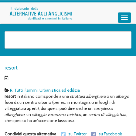
resort
R
,
Tutti i lemmi
,
Urbanistica ed edilizia
resort
in italiano corrisponde a una
struttura alberghiera
o un
albergo
fuori da un centro urbano (per es. in montagna o in luoghi di
villeggiatura aperti), dunque si può dire anche un
complesso
alberghiero
, un
villaggio vacanze
o
turistico
, un
centro di villeggiatura
,
che spesso ha un’accezione lussuosa.
Condividi questa alternativa
su Twitter
su Facebook