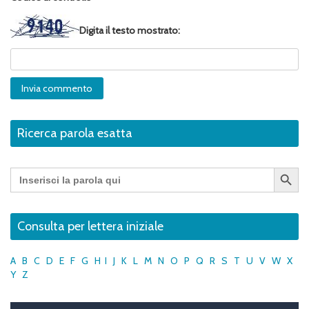
Digita il testo mostrato:
Ricerca parola esatta
Search Button
Search
for:
Consulta per lettera iniziale
A
B
C
D
E
F
G
H
I
J
K
L
M
N
O
P
Q
R
S
T
U
V
W
X
Y
Z