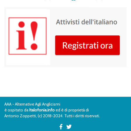
AAA - Alternative Agli Anglicismi
è ospitato da
Italofonia.info
ed è di proprietà di
Antonio Zoppetti, (c) 2018-2024. Tutti i diritti riservati.