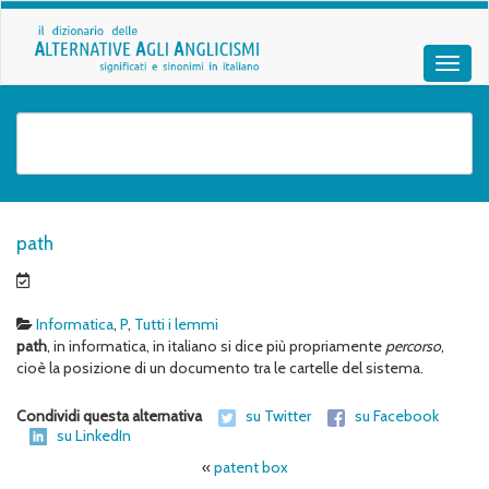
path
Informatica
,
P
,
Tutti i lemmi
path
, in informatica, in italiano si dice più propriamente
percorso
,
cioè la posizione di un documento tra le cartelle del sistema.
Condividi questa alternativa
su Twitter
su Facebook
su LinkedIn
«
patent box