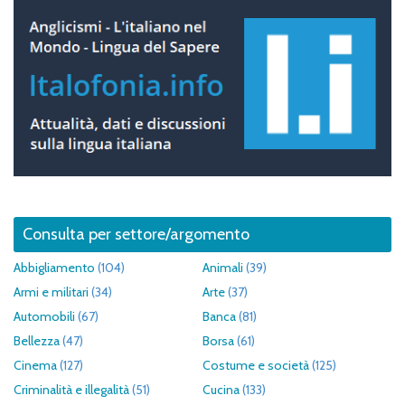
Consulta per settore/argomento
Abbigliamento
(104)
Animali
(39)
Armi e militari
(34)
Arte
(37)
Automobili
(67)
Banca
(81)
Bellezza
(47)
Borsa
(61)
Cinema
(127)
Costume e società
(125)
Criminalità e illegalità
(51)
Cucina
(133)