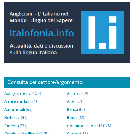
Consulta per settore/argomento
Abbigliamento
(104)
Animali
(39)
Armi e militari
(34)
Arte
(37)
Automobili
(67)
Banca
(81)
Bellezza
(47)
Borsa
(61)
Cinema
(127)
Costume e società
(125)
Criminalità e illegalità
(51)
Cucina
(133)