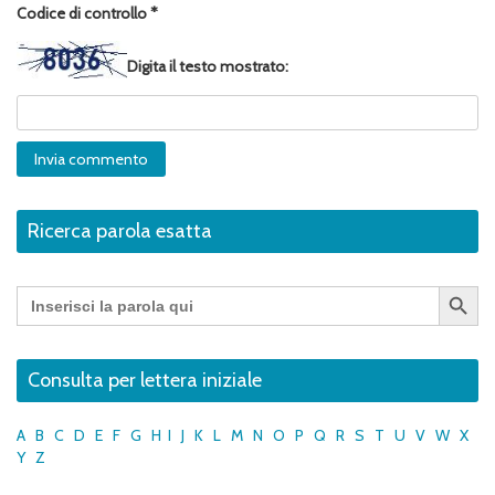
Codice di controllo
*
Digita il testo mostrato:
Ricerca parola esatta
Search Button
Search
for:
Consulta per lettera iniziale
A
B
C
D
E
F
G
H
I
J
K
L
M
N
O
P
Q
R
S
T
U
V
W
X
Y
Z