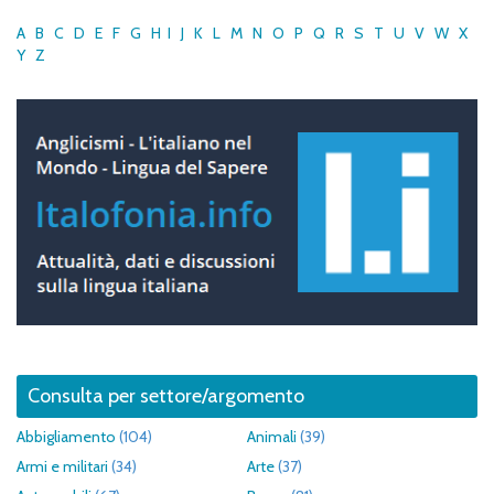
A
B
C
D
E
F
G
H
I
J
K
L
M
N
O
P
Q
R
S
T
U
V
W
X
Y
Z
Consulta per settore/argomento
Abbigliamento
(104)
Animali
(39)
Armi e militari
(34)
Arte
(37)