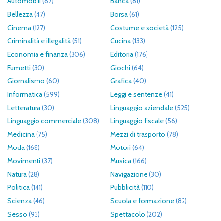
Automobili
(67)
Banca
(81)
Bellezza
(47)
Borsa
(61)
Cinema
(127)
Costume e società
(125)
Criminalità e illegalità
(51)
Cucina
(133)
Economia e finanza
(306)
Editoria
(176)
Fumetti
(30)
Giochi
(64)
Giornalismo
(60)
Grafica
(40)
Informatica
(599)
Leggi e sentenze
(41)
Letteratura
(30)
Linguaggio aziendale
(525)
Linguaggio commerciale
(308)
Linguaggio fiscale
(56)
Medicina
(75)
Mezzi di trasporto
(78)
Moda
(168)
Motori
(64)
Movimenti
(37)
Musica
(166)
Natura
(28)
Navigazione
(30)
Politica
(141)
Pubblicità
(110)
Scienza
(46)
Scuola e formazione
(82)
Sesso
(93)
Spettacolo
(202)