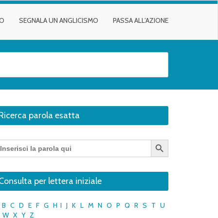
TO
SEGNALA UN ANGLICISMO
PASSA ALL’AZIONE
Ricerca parola esatta
Search Button
earch
r:
Consulta per lettera iniziale
B
C
D
E
F
G
H
I
J
K
L
M
N
O
P
Q
R
S
T
U
W
X
Y
Z