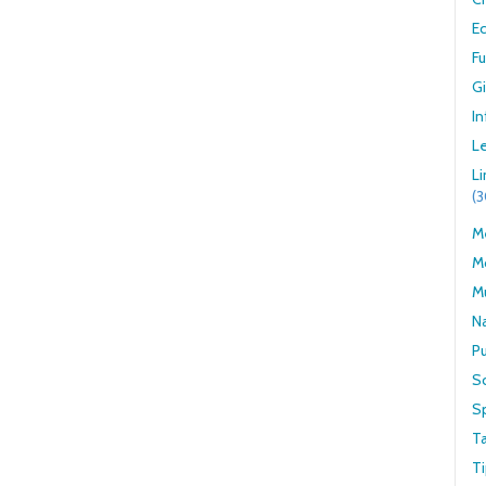
E
F
G
In
Le
L
(
Me
M
M
N
Pu
S
S
T
Ti