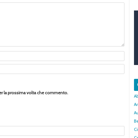
per la prossima volta che commento.
A
Ar
A
Be
C
Cr