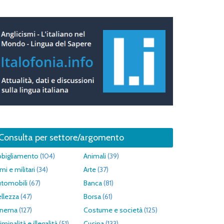
Consulta per settore/argomento
bbigliamento
(104)
Animali
(39)
mi e militari
(34)
Arte
(37)
utomobili
(67)
Banca
(81)
llezza
(47)
Borsa
(61)
inema
(127)
Costume e società
(125)
iminalità e illegalità
(51)
Cucina
(133)