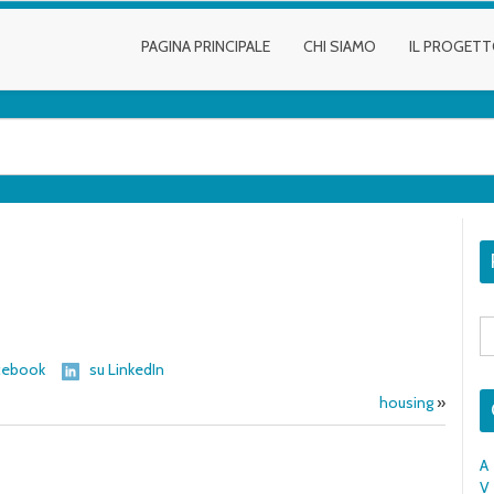
PAGINA PRINCIPALE
CHI SIAMO
IL PROGET
S
fo
cebook
su LinkedIn
housing
»
A
V