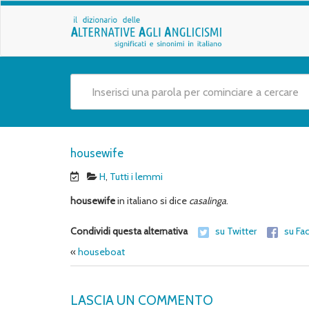
housewife
H
,
Tutti i lemmi
housewife
in italiano si dice
casalinga
.
Condividi questa alternativa
su Twitter
su Fa
«
houseboat
LASCIA UN COMMENTO