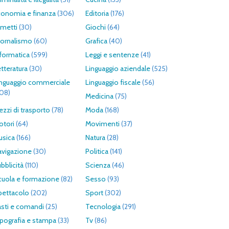
conomia e finanza
(306)
Editoria
(176)
umetti
(30)
Giochi
(64)
iornalismo
(60)
Grafica
(40)
formatica
(599)
Leggi e sentenze
(41)
tteratura
(30)
Linguaggio aziendale
(525)
inguaggio commerciale
Linguaggio fiscale
(56)
308)
Medicina
(75)
zzi di trasporto
(78)
Moda
(168)
otori
(64)
Movimenti
(37)
usica
(166)
Natura
(28)
avigazione
(30)
Politica
(141)
bblicità
(110)
Scienza
(46)
cuola e formazione
(82)
Sesso
(93)
pettacolo
(202)
Sport
(302)
asti e comandi
(25)
Tecnologia
(291)
pografia e stampa
(33)
Tv
(86)