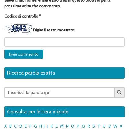
Salva il mio nome, email e sito web in questo browser per la
prossima volta che commento.
Codice di controllo
*
Digita il testo mostrato:
Ricerca parola esatta
Search Button
Search
for:
Consulta per lettera iniziale
A
B
C
D
E
F
G
H
I
J
K
L
M
N
O
P
Q
R
S
T
U
V
W
X