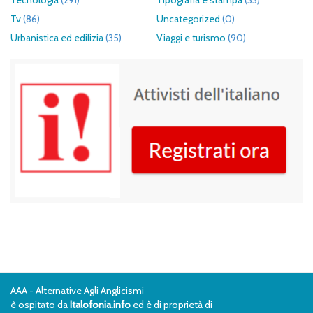
Tecnologia
(291)
Tipografia e stampa
(33)
Tv
(86)
Uncategorized
(0)
Urbanistica ed edilizia
(35)
Viaggi e turismo
(90)
AAA - Alternative Agli Anglicismi
è ospitato da
Italofonia.info
ed è di proprietà di