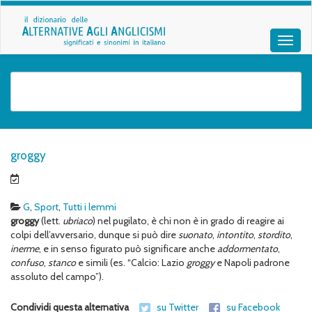
groggy
G
,
Sport
,
Tutti i lemmi
groggy
(lett.
ubriaco
) nel pugilato, è chi non è in grado di reagire ai
colpi dell’avversario, dunque si può dire
suonato
,
intontito
,
stordito
,
inerme
, e in senso figurato può significare anche
addormentato
,
confuso
,
stanco
e simili (es. “Calcio: Lazio
groggy
e Napoli padrone
assoluto del campo”).
Condividi questa alternativa
su Twitter
su Facebook