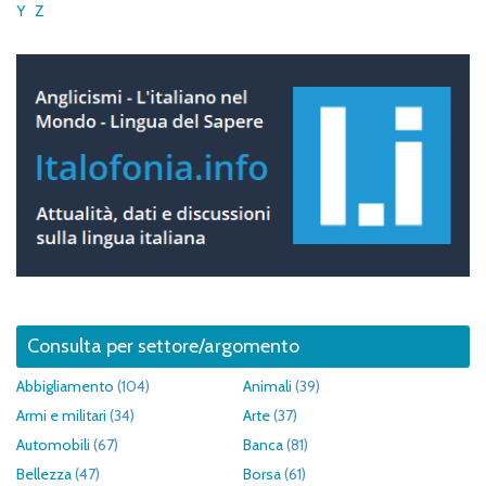
Y
Z
Consulta per settore/argomento
Abbigliamento
(104)
Animali
(39)
Armi e militari
(34)
Arte
(37)
Automobili
(67)
Banca
(81)
Bellezza
(47)
Borsa
(61)