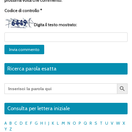
prossima volta che commento.
Codice di controllo
*
Digita il testo mostrato:
Ricerca parola esatta
Search Button
Search
for:
Consulta per lettera iniziale
A
B
C
D
E
F
G
H
I
J
K
L
M
N
O
P
Q
R
S
T
U
V
W
X
Y
Z