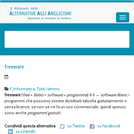
freeware
F
,
Informatica
,
Tutti i lemmi
freeware
(
free
=
libero
+
software
=
programma
) è il →
software libero
, i
programmi che possono essere distribuiti talvolta gratuitamente o
senza licenze, se non se ne fa un uso commerciale, quindi spesso
sono anche
programmi gratuiti
.
Condividi questa alternativa
su Twitter
su Facebook
su LinkedIn