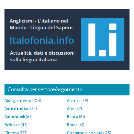
Consulta per settore/argomento
Abbigliamento
(104)
Animali
(39)
Armi e militari
(34)
Arte
(37)
Automobili
(67)
Banca
(81)
Bellezza
(47)
Borsa
(61)
Cinema
(127)
Costume e società
(125)