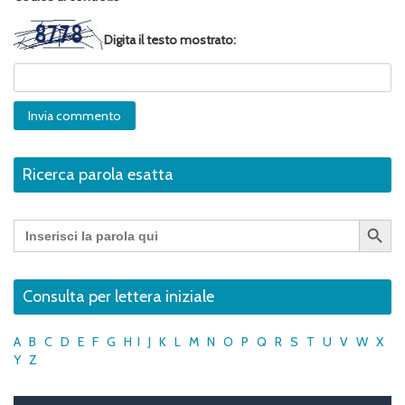
Digita il testo mostrato:
Ricerca parola esatta
Search Button
Search
for:
Consulta per lettera iniziale
A
B
C
D
E
F
G
H
I
J
K
L
M
N
O
P
Q
R
S
T
U
V
W
X
Y
Z