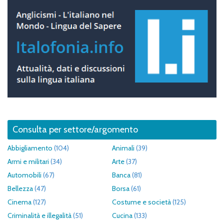
Consulta per settore/argomento
Abbigliamento
(104)
Animali
(39)
Armi e militari
(34)
Arte
(37)
Automobili
(67)
Banca
(81)
Bellezza
(47)
Borsa
(61)
Cinema
(127)
Costume e società
(125)
Criminalità e illegalità
(51)
Cucina
(133)