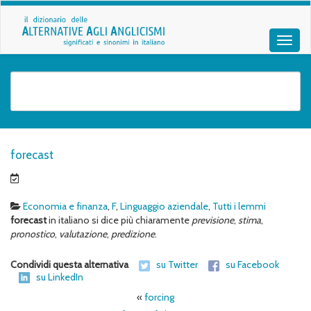
forecast
Economia e finanza
,
F
,
Linguaggio aziendale
,
Tutti i lemmi
forecast
in italiano si dice più chiaramente
previsione
,
stima
,
pronostico
,
valutazione
,
predizione
.
Condividi questa alternativa
su Twitter
su Facebook
su LinkedIn
«
forcing