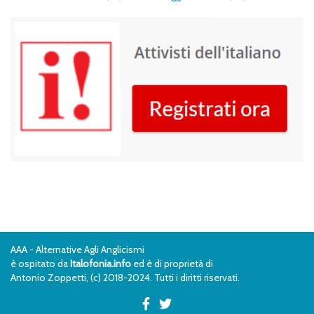
AAA - Alternative Agli Anglicismi
è ospitato da
Italofonia.info
ed è di proprietà di
Antonio Zoppetti, (c) 2018-2024. Tutti i diritti riservati.