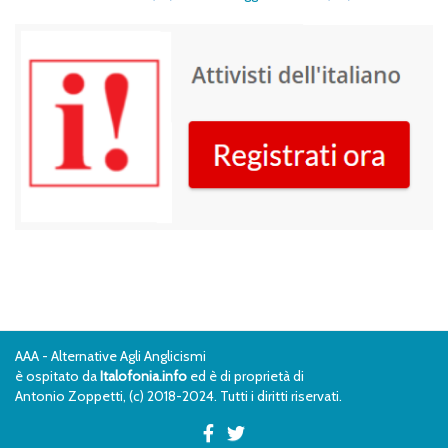
AAA - Alternative Agli Anglicismi
è ospitato da
Italofonia.info
ed è di proprietà di
Antonio Zoppetti, (c) 2018-2024. Tutti i diritti riservati.