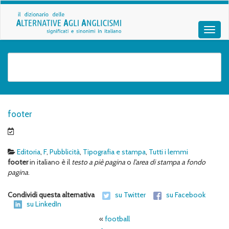
footer
Editoria
,
F
,
Pubblicità
,
Tipografia e stampa
,
Tutti i lemmi
footer
in italiano è il
testo a piè pagina
o
l’area di stampa a fondo
pagina
.
Condividi questa alternativa
su Twitter
su Facebook
su LinkedIn
«
football