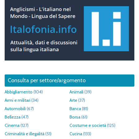
Consulta per settore/argomento
Abbigliamento
(104)
Animali
(39)
Armi e militari
(34)
Arte
(37)
Automobili
(67)
Banca
(81)
Bellezza
(47)
Borsa
(61)
Cinema
(127)
Costume e società
(125)
Criminalità e illegalità
(51)
Cucina
(133)