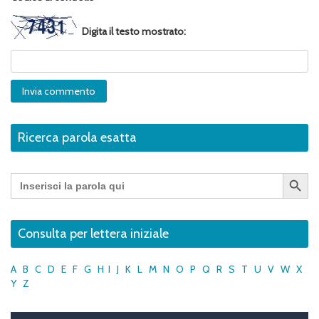
Digita il testo mostrato:
Ricerca parola esatta
Search Button
Search
for:
Consulta per lettera iniziale
A
B
C
D
E
F
G
H
I
J
K
L
M
N
O
P
Q
R
S
T
U
V
W
X
Y
Z