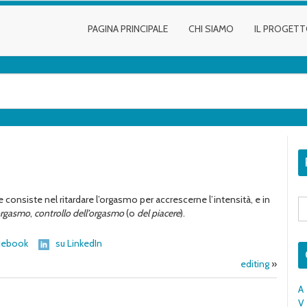
PAGINA PRINCIPALE
CHI SIAMO
IL PROGET
e consiste nel ritardare l’orgasmo per accrescerne l’intensità, e in
S
fo
orgasmo
,
controllo dell’orgasmo
(o
del piacere
).
cebook
su LinkedIn
editing
»
A
V