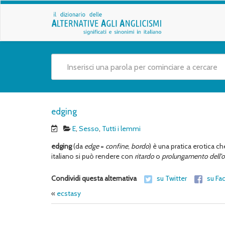
edging
E
,
Sesso
,
Tutti i lemmi
edging
(da
edge
=
confine
,
bordo
) è una pratica erotica ch
italiano si può rendere con
ritardo
o
prolungamento dell’
Condividi questa alternativa
su Twitter
su Fa
«
ecstasy