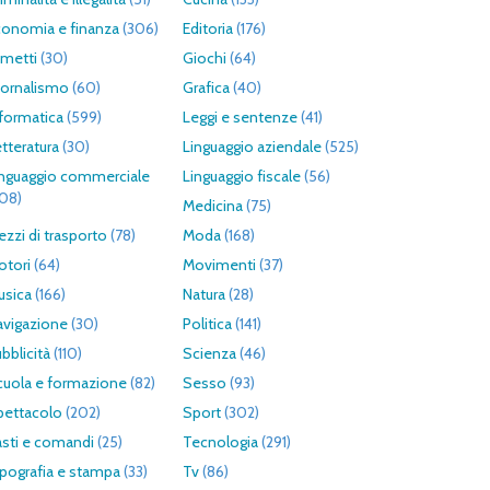
conomia e finanza
(306)
Editoria
(176)
umetti
(30)
Giochi
(64)
iornalismo
(60)
Grafica
(40)
formatica
(599)
Leggi e sentenze
(41)
tteratura
(30)
Linguaggio aziendale
(525)
inguaggio commerciale
Linguaggio fiscale
(56)
308)
Medicina
(75)
zzi di trasporto
(78)
Moda
(168)
otori
(64)
Movimenti
(37)
usica
(166)
Natura
(28)
avigazione
(30)
Politica
(141)
bblicità
(110)
Scienza
(46)
cuola e formazione
(82)
Sesso
(93)
pettacolo
(202)
Sport
(302)
asti e comandi
(25)
Tecnologia
(291)
pografia e stampa
(33)
Tv
(86)