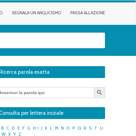
TO
SEGNALA UN ANGLICISMO
PASSA ALL’AZIONE
Ricerca parola esatta
Search Button
earch
r:
Consulta per lettera iniziale
B
C
D
E
F
G
H
I
J
K
L
M
N
O
P
Q
R
S
T
U
W
X
Y
Z