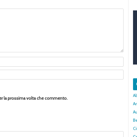
A
per la prossima volta che commento.
Ar
A
Be
C
Cr