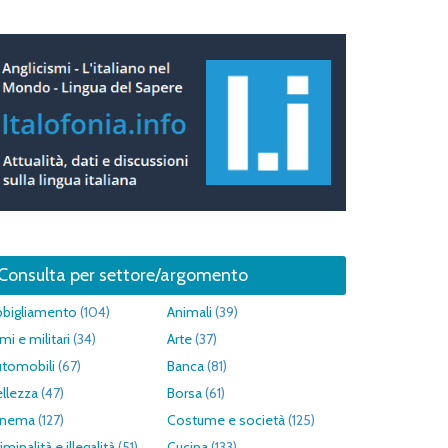
Consulta per settore/argomento
bbigliamento
(104)
Animali
(39)
mi e militari
(34)
Arte
(37)
utomobili
(67)
Banca
(81)
llezza
(47)
Borsa
(61)
inema
(127)
Costume e società
(125)
iminalità e illegalità
(51)
Cucina
(133)