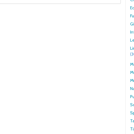
E
F
G
In
Le
L
(
Me
M
M
N
Pu
S
S
T
Ti