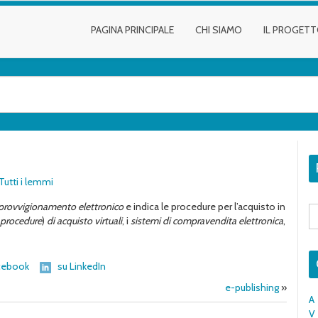
PAGINA PRINCIPALE
CHI SIAMO
IL PROGET
Tutti i lemmi
provvigionamento elettronico
e indica le procedure per l’acquisto in
S
fo
procedure
)
di acquisto
virtuali
, i
sistemi di compravendita elettronica
,
cebook
su LinkedIn
e-publishing
»
A
V