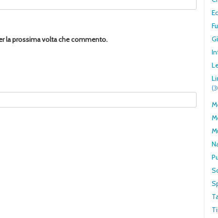
E
F
G
per la prossima volta che commento.
In
Le
L
(
Me
M
M
N
Pu
S
S
T
Ti