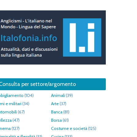
Consulta per settore/argomento
bbigliamento
(104)
Animali
(39)
mi e militari
(34)
Arte
(37)
utomobili
(67)
Banca
(81)
llezza
(47)
Borsa
(61)
inema
(127)
Costume e società
(125)
iminalità e illegalità
(51)
Cucina
(133)