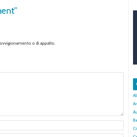
ment”
provvigionamento o di appalto.
A
Ar
A
Be
C
Cr