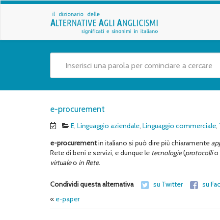
e-procurement
E
,
Linguaggio aziendale
,
Linguaggio commerciale
,
e-procurement
in italiano si può dire più chiaramente
ap
Rete di beni e servizi, e dunque le
tecnologie
(
protocolli
o
virtuale
o
in Rete
.
Condividi questa alternativa
su Twitter
su Fa
«
e-paper