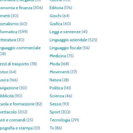
conomia e finanza
(306)
Editoria
(176)
umetti
(30)
Giochi
(64)
iornalismo
(60)
Grafica
(40)
formatica
(599)
Leggi e sentenze
(41)
tteratura
(30)
Linguaggio aziendale
(525)
inguaggio commerciale
Linguaggio fiscale
(56)
308)
Medicina
(75)
zzi di trasporto
(78)
Moda
(168)
otori
(64)
Movimenti
(37)
usica
(166)
Natura
(28)
avigazione
(30)
Politica
(141)
bblicità
(110)
Scienza
(46)
cuola e formazione
(82)
Sesso
(93)
pettacolo
(202)
Sport
(302)
asti e comandi
(25)
Tecnologia
(291)
pografia e stampa
(33)
Tv
(86)