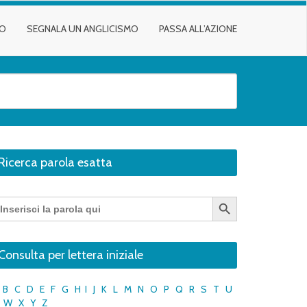
TO
SEGNALA UN ANGLICISMO
PASSA ALL’AZIONE
Ricerca parola esatta
Search Button
earch
r:
Consulta per lettera iniziale
B
C
D
E
F
G
H
I
J
K
L
M
N
O
P
Q
R
S
T
U
W
X
Y
Z