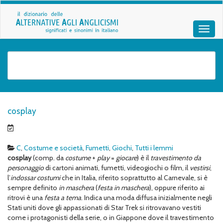
cosplay
C
,
Costume e società
,
Fumetti
,
Giochi
,
Tutti i lemmi
cosplay
(comp. da
costume
+
play
=
giocare
) è il
travestimento da
personaggio
di cartoni animati, fumetti, videogiochi o film, il
vestirsi
,
l’
indossar costumi
che in Italia, riferito soprattutto al Carnevale, si è
sempre definito
in maschera
(
festa in maschera
), oppure riferito ai
ritrovi è una
festa a tema
. Indica una moda diffusa inizialmente negli
Stati uniti dove gli appassionati di Star Trek si ritrovavano vestiti
come i protagonisti della serie, o in Giappone dove il travestimento