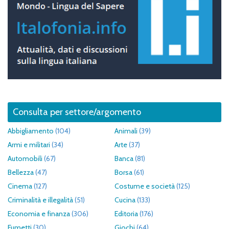
Consulta per settore/argomento
Abbigliamento
(104)
Animali
(39)
Armi e militari
(34)
Arte
(37)
Automobili
(67)
Banca
(81)
Bellezza
(47)
Borsa
(61)
Cinema
(127)
Costume e società
(125)
Criminalità e illegalità
(51)
Cucina
(133)
Economia e finanza
(306)
Editoria
(176)
Fumetti
(30)
Giochi
(64)