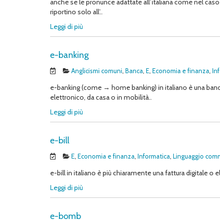
anche se le pronunce adattate all’italiana come nel caso 
riportino solo all’..
Leggi di più
e-banking
Anglicismi comuni
,
Banca
,
E
,
Economia e finanza
,
In
e-banking (come → home banking) in italiano è una banca el
elettronico, da casa o in mobilità..
Leggi di più
e-bill
E
,
Economia e finanza
,
Informatica
,
Linguaggio com
e-bill in italiano è più chiaramente una fattura digitale o el
Leggi di più
e-bomb