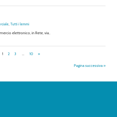
rciale
,
Tutti i lemmi
rcio elettronico, in Rete, via..
1
2
3
…
10
»
Pagina successiva »