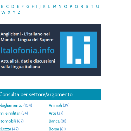
B
C
D
E
F
G
H
I
J
K
L
M
N
O
P
Q
R
S
T
U
W
X
Y
Z
Consulta per settore/argomento
bbigliamento
(104)
Animali
(39)
mi e militari
(34)
Arte
(37)
utomobili
(67)
Banca
(81)
llezza
(47)
Borsa
(61)