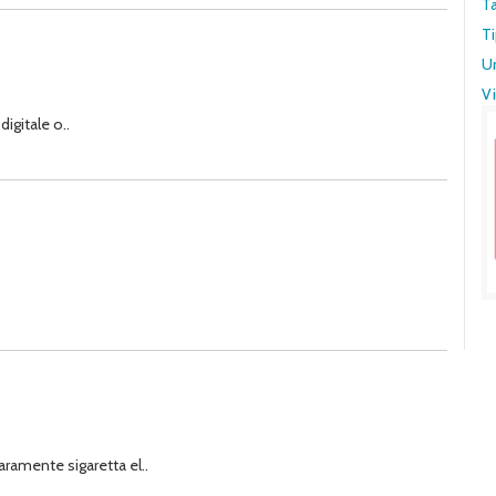
T
Ti
U
Vi
digitale o..
iaramente sigaretta el..