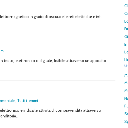
C
Cr
ttromagnetico in grado di oscurare le reti elettriche e inf..
E
F
G
In
mmi
Le
L
 testo) elettronico o digitale, fruibile attraverso un apposito
(
Me
M
M
N
mmerciale
,
Tutti i lemmi
Pu
lettronico e indica le attività di compravendita attraverso
S
renditoria..
S