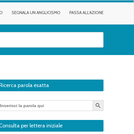
TO
SEGNALA UN ANGLICISMO
PASSA ALL’AZIONE
Ricerca parola esatta
Search Button
earch
r:
Consulta per lettera iniziale