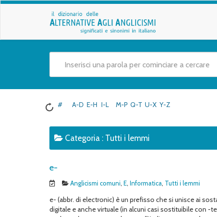
#
A-D
E-H
I-L
M-P
Q-T
U-X
Y-Z
Categoria :
Tutti i lemmi
e-
Anglicismi comuni
,
E
,
Informatica
,
Tutti i lemmi
e- (abbr. di electronic) è un prefisso che si unisce ai so
digitale e anche virtuale (in alcuni casi sostituibile con -