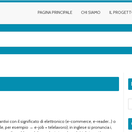
PAGINA PRINCIPALE
CHI SIAMO
IL PROGET
S
fo
stantivi con il significato di elettronico (e-commerce, e-reader…) o
tele, per esempio → e-job = telelavoro); in inglese si pronuncia i,