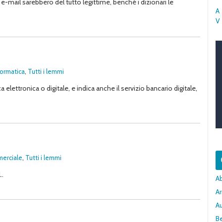
e-mail sarebbero del tutto legittime, benché i dizionari le
A
V
formatica
,
Tutti i lemmi
ettronica o digitale, e indica anche il servizio bancario digitale,
merciale
,
Tutti i lemmi
..
A
Ar
A
Be