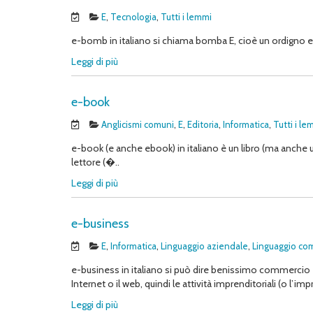
E
,
Tecnologia
,
Tutti i lemmi
e-bomb in italiano si chiama bomba E, cioè un ordigno ele
Leggi di più
e-book
Anglicismi comuni
,
E
,
Editoria
,
Informatica
,
Tutti i le
e-book (e anche ebook) in italiano è un libro (ma anche un
lettore (�..
Leggi di più
e-business
E
,
Informatica
,
Linguaggio aziendale
,
Linguaggio co
e-business in italiano si può dire benissimo commercio e
Internet o il web, quindi le attività imprenditoriali (o l’imp
Leggi di più