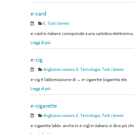
e-card
E
,
Tutti i lemmi
e-card in italiano corrisponde a una cartolina elettronica, 
Leggi di più
e-cig
Anglicismi comuni
,
E
,
Tecnologia
,
Tutti i lemmi
e-cig è l’abbreviazione di → e-cigarette (sigaretta ele..
Leggi di più
e-cigarette
Anglicismi comuni
,
E
,
Tecnologia
,
Tutti i lemmi
e-cigarette (abbr. anche in e-cig) in italiano si dice più ch