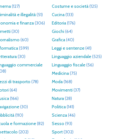
inema
(127)
Costume e società
(125)
iminalità e illegalità
(51)
Cucina
(133)
conomia e finanza
(306)
Editoria
(176)
umetti
(30)
Giochi
(64)
iornalismo
(60)
Grafica
(40)
formatica
(599)
Leggi e sentenze
(41)
tteratura
(30)
Linguaggio aziendale
(525)
inguaggio commerciale
Linguaggio fiscale
(56)
308)
Medicina
(75)
zzi di trasporto
(78)
Moda
(168)
otori
(64)
Movimenti
(37)
usica
(166)
Natura
(28)
avigazione
(30)
Politica
(141)
bblicità
(110)
Scienza
(46)
cuola e formazione
(82)
Sesso
(93)
pettacolo
(202)
Sport
(302)