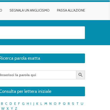
TO
SEGNALA UN ANGLICISMO
PASSA ALL’AZIONE
Ricerca parola esatta
Search Button
earch
r:
Consulta per lettera iniziale
B
C
D
E
F
G
H
I
J
K
L
M
N
O
P
Q
R
S
T
U
W
X
Y
Z