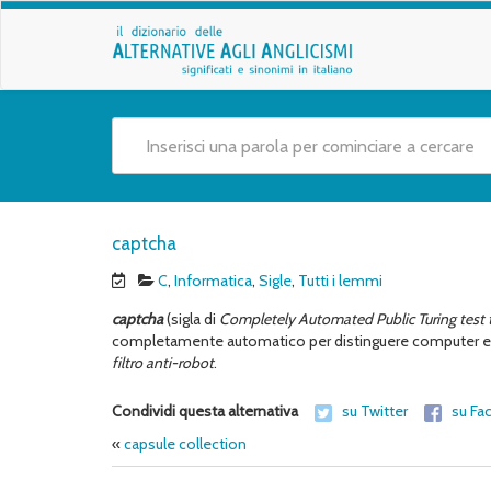
captcha
C
,
Informatica
,
Sigle
,
Tutti i lemmi
captcha
(sigla di
Completely
Automated Public Turing test
completamente automatico per distinguere computer e 
filtro anti-robot
.
Condividi questa alternativa
su Twitter
su Fa
«
capsule collection