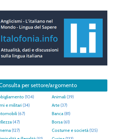
Consulta per settore/argomento
bbigliamento
(104)
Animali
(39)
mi e militari
(34)
Arte
(37)
utomobili
(67)
Banca
(81)
llezza
(47)
Borsa
(61)
inema
(127)
Costume e società
(125)
iminalità e illegalità
(51)
Cucina
(133)