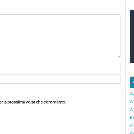
A
Ar
per la prossima volta che commento.
A
Be
C
Cr