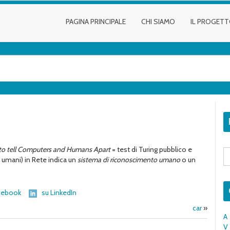
PAGINA PRINCIPALE
CHI SIAMO
IL PROGET
 to tell Computers and Humans Apart
= test di Turing pubblico e
S
fo
umani) in Rete indica un
sistema di riconoscimento umano
o un
cebook
su LinkedIn
car
»
A
V