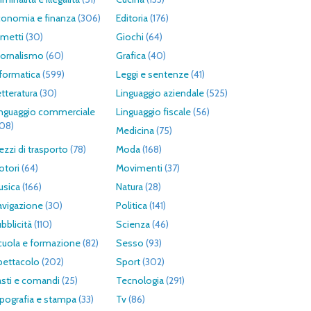
conomia e finanza
(306)
Editoria
(176)
umetti
(30)
Giochi
(64)
iornalismo
(60)
Grafica
(40)
formatica
(599)
Leggi e sentenze
(41)
tteratura
(30)
Linguaggio aziendale
(525)
inguaggio commerciale
Linguaggio fiscale
(56)
308)
Medicina
(75)
zzi di trasporto
(78)
Moda
(168)
otori
(64)
Movimenti
(37)
usica
(166)
Natura
(28)
avigazione
(30)
Politica
(141)
bblicità
(110)
Scienza
(46)
cuola e formazione
(82)
Sesso
(93)
pettacolo
(202)
Sport
(302)
asti e comandi
(25)
Tecnologia
(291)
pografia e stampa
(33)
Tv
(86)