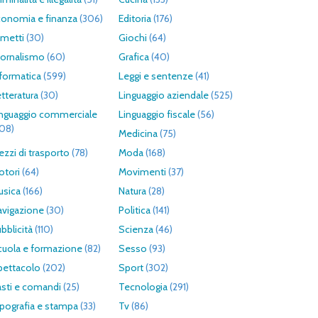
conomia e finanza
(306)
Editoria
(176)
umetti
(30)
Giochi
(64)
iornalismo
(60)
Grafica
(40)
formatica
(599)
Leggi e sentenze
(41)
tteratura
(30)
Linguaggio aziendale
(525)
inguaggio commerciale
Linguaggio fiscale
(56)
308)
Medicina
(75)
zzi di trasporto
(78)
Moda
(168)
otori
(64)
Movimenti
(37)
usica
(166)
Natura
(28)
avigazione
(30)
Politica
(141)
bblicità
(110)
Scienza
(46)
cuola e formazione
(82)
Sesso
(93)
pettacolo
(202)
Sport
(302)
asti e comandi
(25)
Tecnologia
(291)
pografia e stampa
(33)
Tv
(86)