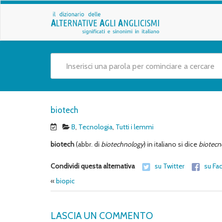
biotech
B
,
Tecnologia
,
Tutti i lemmi
biotech
(abbr. di
biotechnology
) in italiano si dice
biotecn
Condividi questa alternativa
su Twitter
su Fa
«
biopic
LASCIA UN COMMENTO