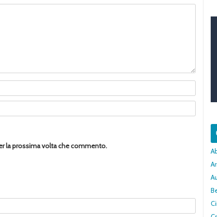
per la prossima volta che commento.
A
Ar
A
Be
C
Cr