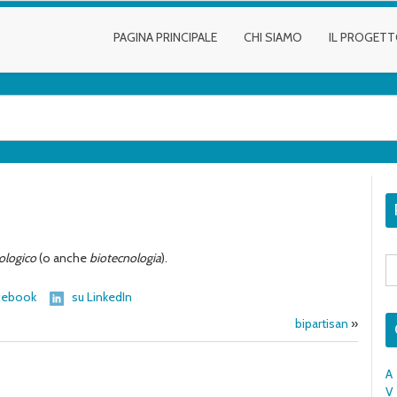
PAGINA PRINCIPALE
CHI SIAMO
IL PROGET
ologico
(o anche
biotecnologia
).
S
fo
cebook
su LinkedIn
bipartisan
»
A
V