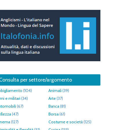
Consulta per settore/argomento
bbigliamento
(104)
Animali
(39)
mi e militari
(34)
Arte
(37)
utomobili
(67)
Banca
(81)
llezza
(47)
Borsa
(61)
inema
(127)
Costume e società
(125)
iminalità e illegalità
(51)
Cucina
(133)