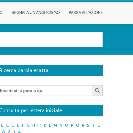
TO
SEGNALA UN ANGLICISMO
PASSA ALL’AZIONE
Ricerca parola esatta
Search Button
earch
r:
Consulta per lettera iniziale
B
C
D
E
F
G
H
I
J
K
L
M
N
O
P
Q
R
S
T
U
W
X
Y
Z