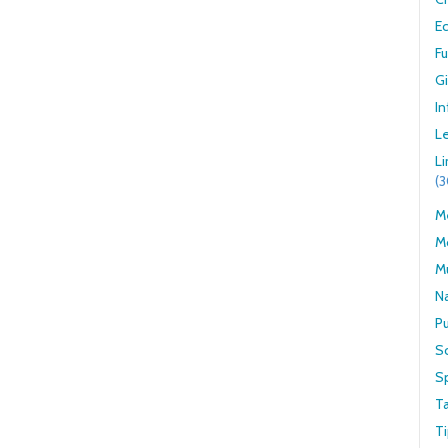
E
F
G
In
Le
L
(
Me
M
M
N
Pu
S
S
T
Ti