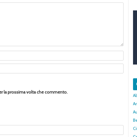
per la prossima volta che commento.
A
Ar
A
Be
C
Cr