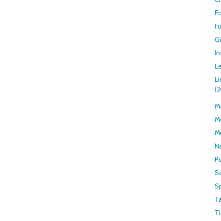
E
F
G
In
Le
L
(
Me
M
M
N
Pu
S
S
T
Ti