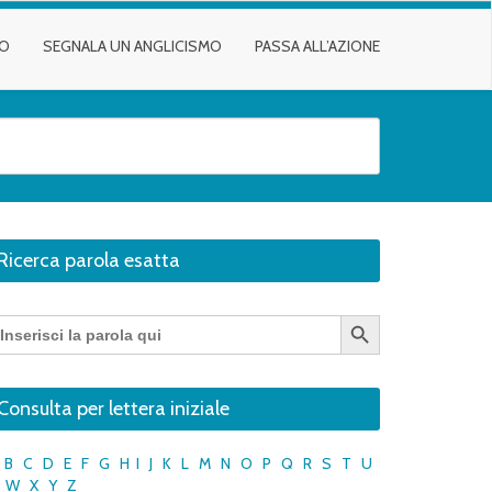
TO
SEGNALA UN ANGLICISMO
PASSA ALL’AZIONE
Ricerca parola esatta
Search Button
earch
r:
Consulta per lettera iniziale
B
C
D
E
F
G
H
I
J
K
L
M
N
O
P
Q
R
S
T
U
W
X
Y
Z