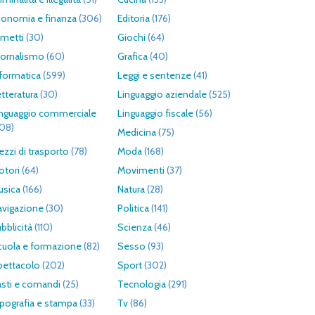
conomia e finanza
(306)
Editoria
(176)
umetti
(30)
Giochi
(64)
iornalismo
(60)
Grafica
(40)
formatica
(599)
Leggi e sentenze
(41)
tteratura
(30)
Linguaggio aziendale
(525)
inguaggio commerciale
Linguaggio fiscale
(56)
308)
Medicina
(75)
zzi di trasporto
(78)
Moda
(168)
otori
(64)
Movimenti
(37)
usica
(166)
Natura
(28)
avigazione
(30)
Politica
(141)
bblicità
(110)
Scienza
(46)
cuola e formazione
(82)
Sesso
(93)
pettacolo
(202)
Sport
(302)
asti e comandi
(25)
Tecnologia
(291)
pografia e stampa
(33)
Tv
(86)