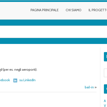
PAGINA PRINCIPALE
CHI SIAMO
IL PROGET
li
(per es. negli aeroporti).
S
fo
cebook
su LinkedIn
bail-in
»
A
V