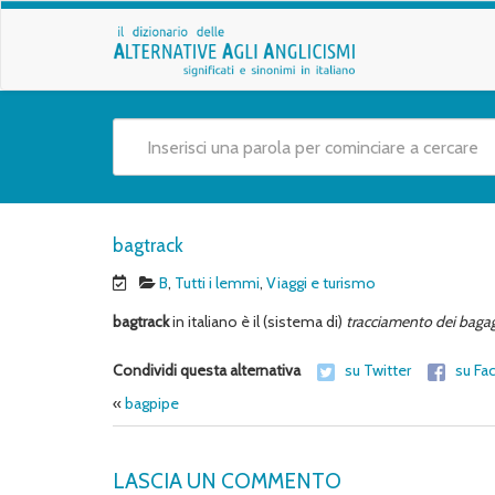
bagtrack
B
,
Tutti i lemmi
,
Viaggi e turismo
bagtrack
in italiano è il (sistema di)
tracciamento dei bagag
Condividi questa alternativa
su Twitter
su Fa
«
bagpipe
LASCIA UN COMMENTO