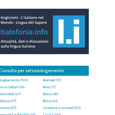
Consulta per settore/argomento
bbigliamento
(104)
Animali
(39)
mi e militari
(34)
Arte
(37)
utomobili
(67)
Banca
(81)
llezza
(47)
Borsa
(61)
inema
(127)
Costume e società
(125)
iminalità e illegalità
(51)
Cucina
(133)